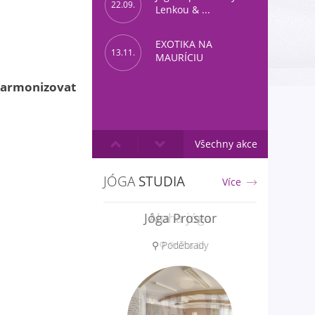
22.09.
Lenkou & ...
EXOTIKA NA
13.11.
MAURÍCIU
harmonizovat
Všechny akce
JÓGA
STUDIA
Více
Aloha jóga
⚲ Praha 6