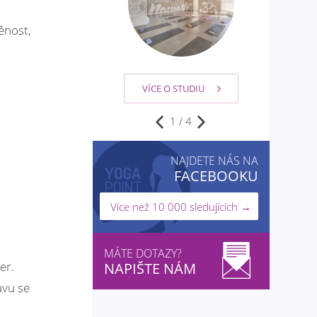
ěnost,
VÍCE O STUDIU
2
/
4
NAJDETE NÁS NA
FACEBOOKU
Více než 10 000 sledujících →
MÁTE DOTAZY?
er.
NAPIŠTE NÁM
avu se