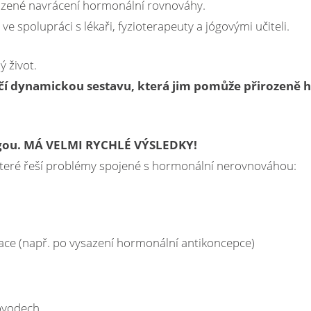
ozené navrácení hormonální rovnováhy.
e spolupráci s lékaři, fyzioterapeuty a jógovými učiteli.
 život.
í dynamickou sestavu, která jim pomůže přirozeně 
 jógou. MÁ VELMI RYCHLÉ VÝSLEDKY!
 které řeší problémy spojené s hormonální nerovnováhou:
ce (např. po vysazení hormonální antikoncepce)
covodech