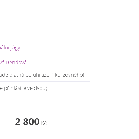
lní jógy
ová Bendová
ude platná po uhrazení kurzovného!
 přihlásíte ve dvou)
2 800
Kč