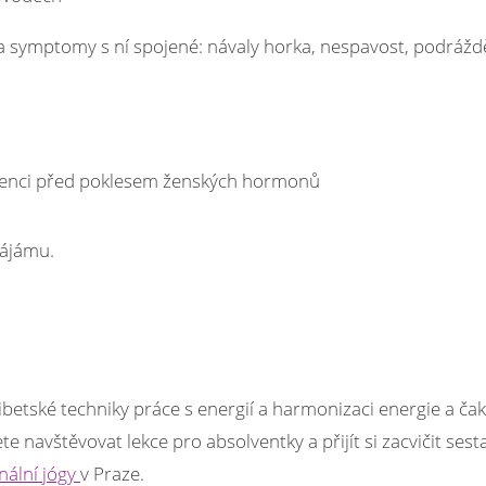
ymptomy s ní spojené: návaly horka, nespavost, podrážd
revenci před poklesem ženských hormonů
nájámu.
ibetské techniky práce s energií a harmonizaci energie a čak
e navštěvovat lekce pro absolventky a přijít si zacvičit sest
ální jógy
v Praze.