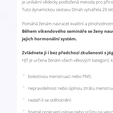
je unikátní vědecky podložená metoda pro přir
Tuto dynamickou sestavu Dinah vytvářela 20 let v
Pomáhá ženám navracet kvalitní a plnohodnotný
Během víkendového semináře se ženy nauč
jejich hormonální systém.
Zvládnete ji i bez předchozí zkušenosti s
HJT je určena ženám všech věkových kategorií,
bolestivou menstruaci nebo PMS
nepravidelnost nebo úplnou ztrátu menstrua
nedaří-li se otěhotnění
špatné prokrvení pánve nebo srůsty na vej