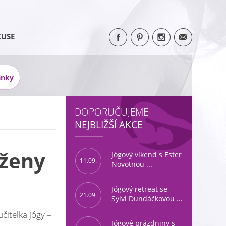
KUSE
ánky
DOPORUČUJEME
NEJBLIŽŠÍ AKCE
 ženy
Jógový víkend s Ester
11.09.
Novotnou ...
Jógový retreat se
21.09.
Sylvi Dundáčkovou ...
čitelka jógy –
Jógové prázdniny s