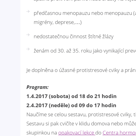
předčasnou menopauzu nebo menopauzu (a s
migrény, deprese,…)
nedostatečnou činnost štítné žlázy
ženám od 30. až 35. roku jako vynikající p
Je doplněna o úžasné protistresové cviky a prá
Program:
1.4.2017 (sobota) od 18 do 21 hodin
2.4.2017 (neděle) od 09 do 17 hodin
Naučíme se celou sestavu, protistresové cviky, t
Sestavu si pak cvičíte v klidu domova nebo můžet
skupinkou na
opakovací lekce
do
Centra hormon