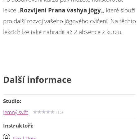
lekce „
Rozvíjení Prana vashya jógy
„, které slouží
pro další rozvoj vašeho jógového cvičení. Na těchto
lekcích lze také nahradit až 2 absence z kurzu.
Další informace
Studio:
Jemný svět
(15)
Instruktoři: