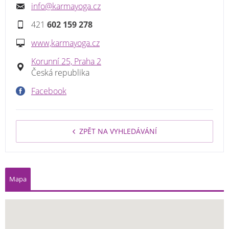
info@karmayoga.cz
421
602 159 278
www,karmayoga.cz
Korunní 25, Praha 2
Česká republika
Facebook
ZPĚT NA VYHLEDÁVÁNÍ
Mapa