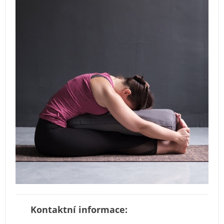
Kontaktní informace: