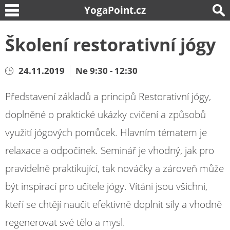
YogaPoint.cz
Školení restorativní jógy
24.11.2019
Ne 9:30 - 12:30
Představení základů a principů Restorativní jógy,
doplněné o praktické ukázky cvičení a způsobů
využití jógových pomůcek. Hlavním tématem je
relaxace a odpočinek. Seminář je vhodný, jak pro
pravidelně praktikující, tak nováčky a zároveň může
být inspirací pro učitele jógy. Vítáni jsou všichni,
kteří se chtějí naučit efektivně doplnit síly a vhodně
regenerovat své tělo a mysl.