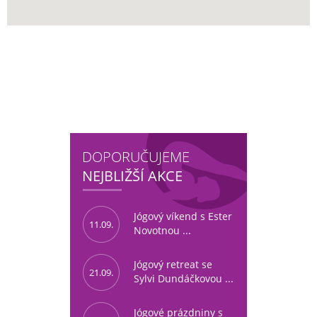
DOPORUČUJEME
NEJBLIŽŠÍ AKCE
Jógový víkend s Ester
11.09.
Novotnou ...
Jógový retreat se
21.09.
Sylvi Dundáčkovou ...
Jógové prázdniny s