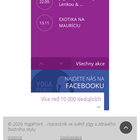
22.09.
Lenkou & ...
EXOTIKA NA
13.11.
MAURÍCIU
Všechny akce
NAJDETE NÁS NA
FACEBOOKU
Více než 10 000 sledujících
→
© 2026 YogaPoint - rozcestník ve světě jógy a zdravého
životního stylu
Inzerce
Spolupráce