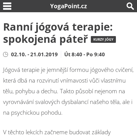
YogaPoint.cz
Ranní jógová terapie:
spokojená páteř
KURZY JÓGY
02.10. - 21.01.2019
Út 8:40 - Po 9:40
Jógová terapie je jemnější formou jógového cvičení,
která dbá na rozvinutí vnímavosti vůči vlastnímu
tělu, pohybu a dechu. Takto působí nejenom na
vyrovnávání svalových dysbalancí našeho těla, ale i
na psychickou pohodu.
V těchto lekcích začneme budovat základy