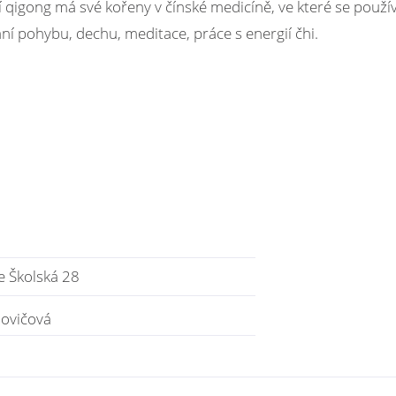
ení qigong má své kořeny v čínské medicíně, ve které se použí
í pohybu, dechu, meditace, práce s energií čhi.
 Školská 28
movičová