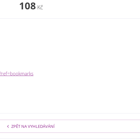
108
Kč
/?ref=bookmarks
ZPĚT NA VYHLEDÁVÁNÍ