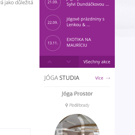
vá jako důležitá
21.09.
Sylvi Dundáčkovou ...
Jógové prázdniny s
22.09.
Lenkou & ...
EXOTIKA NA
13.11.
MAURÍCIU
Všechny akce
JÓGA
STUDIA
Více
Yoga Lokah
⚲ Brno