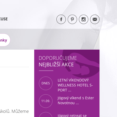
KUSE
ánky
DOPORUČUJEME
NEJBLIŽŠÍ AKCE
LETNÍ VÍKENDOVÝ
DNES
WELLNESS HOTEL S-
PORT ...
Jógový víkend s Ester
11.09.
Novotnou ...
a úkolů. Můžeme
Jógový retreat se