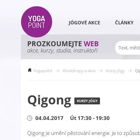
JÓGOVÉ AKCE
ČLÁNKY
PROZKOUMEJTE
WEB
akce, kurzy, studia, instruktoři
Yogapoint
Workshopy a akce
Kurzy jógy
Qi
Qigong
KURZY JÓGY
04.04.2017
Út 17:30 - 19:30
Qigong je umění pěstování energie. Je to způsob,