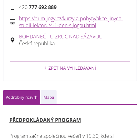
420
777 692 889
https://dum-jogy.cz/kurzy-a-pobyty/akce-jinych-
studii-lektoru/4-1-den-s-jogou.html
BOHDANEČ - U ZRUČ NAD SÁZAVOU
Česká republika
ZPĚT NA VYHLEDÁVÁNÍ
Podrobný rozvrh
Mapa
PŘEDPOKLÁDANÝ PROGRAM
Program začne společnou večeří v 19.30, kde si