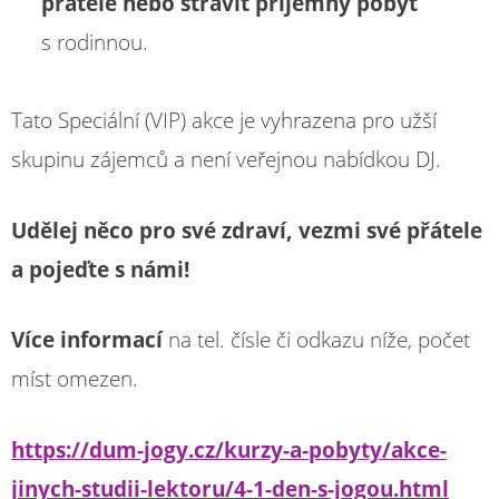
přátele nebo strávit příjemný pobyt
s rodinnou.
Tato Speciální (VIP) akce je vyhrazena pro užší
skupinu zájemců a není veřejnou nabídkou DJ.
Udělej něco pro své zdraví, vezmi své přátele
a pojeďte s námi!
Více informací
na tel. čísle či odkazu níže, počet
míst omezen.
https://dum-jogy.cz/kurzy-a-pobyty/akce-
jinych-studii-lektoru/4-1-den-s-jogou.html