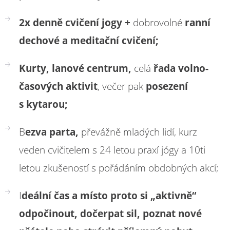
2x denně cvičení jogy +
dobrovolné
ranní
dechové a meditační cvičení;
Kurty, lanové centrum,
celá
řada volno-
časových aktivit
, večer pak
posezení
s kytarou;
B
ezva parta,
převážně mladých lidí, kurz
veden cvičitelem s 24 letou praxí jógy a 10ti
letou zkušeností s pořádáním obdobných akcí;
I
deální čas a místo proto si „aktivně“
odpočinout, dočerpat sil, poznat nové