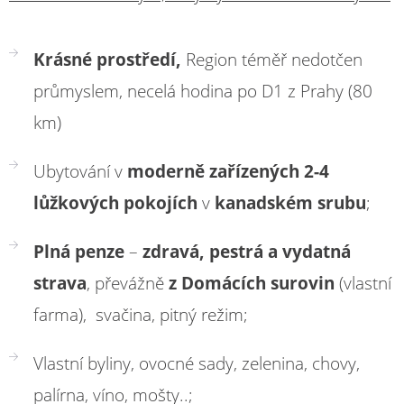
Krásné prostředí,
Region téměř nedotčen
průmyslem, necelá hodina po D1 z Prahy (80
km)
Ubytování v
moderně zařízených 2-4
lůžkových pokojích
v
kanadském srubu
;
Plná penze
–
zdravá, pestrá a vydatná
strava
, převážně
z Domácích surovin
(vlastní
farma), svačina, pitný režim;
Vlastní byliny, ovocné sady, zelenina, chovy,
palírna, víno, mošty..;