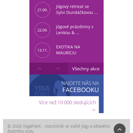
Jógový retreat se
21.09.
Sylvi Dundáčkovou ...
Jógové prázdniny s
22.09.
Lenkou & ...
EXOTIKA NA
13.11.
MAURÍCIU
Všechny akce
NAJDETE NÁS NA
FACEBOOKU
Více než 10 000 sledujících
→
© 2026 YogaPoint - rozcestník ve světě jógy a zdravého
životního stylu