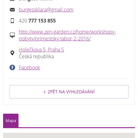
burgessklara@gmail.com
420
777 153 855
http://www.zen-garden.cz/home/workshopy-
pobyty/primestsky-tabor-2-2016/
Holečkova 5, Praha 5
Česká republika
Facebook
ZPĚT NA VYHLEDÁVÁNÍ
Mapa