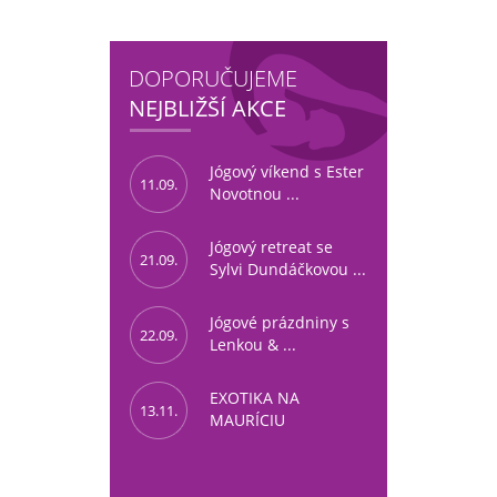
DOPORUČUJEME
NEJBLIŽŠÍ AKCE
Jógový víkend s Ester
11.09.
Novotnou ...
Jógový retreat se
21.09.
Sylvi Dundáčkovou ...
Jógové prázdniny s
22.09.
Lenkou & ...
EXOTIKA NA
13.11.
MAURÍCIU