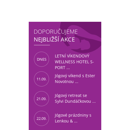
DOPORUČUJEME
NEJBLIŽŠÍ AKCE
LETNÍ VÍKENDOVÝ
DNES
WELLNESS HOTEL S-
PORT ...
Jógový víkend s Ester
11.09.
Novotnou ...
Jógový retreat se
21.09.
Sylvi Dundáčkovou ...
Jógové prázdniny s
22.09.
Lenkou & ...