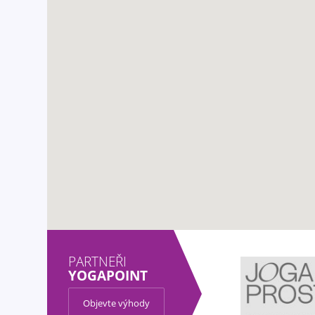
PARTNEŘI
YOGAPOINT
Objevte výhody