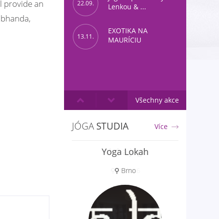
l provide an
22.09.
Lenkou & ...
labhanda,
EXOTIKA NA
13.11.
MAURÍCIU
Všechny akce
JÓGA
STUDIA
Více
Aloha jóga
⚲ Praha 6