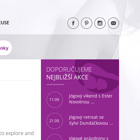
KUSE
ánky
DOPORUČUJEME
NEJBLIŽŠÍ AKCE
Jógový víkend s Ester
11.09.
Novotnou ...
Jógový retreat se
21.09.
Sylvi Dundáčkovou ...
to explore and
Jógové prázdniny s