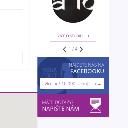
VÍCE O STUDIU
2
/
4
NAJDETE NÁS NA
FACEBOOKU
Více než 10 000 sledujících →
MÁTE DOTAZY?
NAPIŠTE NÁM