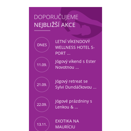
DOPORUČUJEME
NEJBLIŽŠÍ AKCE
LETNÍ VÍKENDOVÝ
DNES
WELLNESS HOTEL S-
PORT ...
Jógový víkend s Ester
11.09.
Novotnou ...
Jógový retreat se
21.09.
Sylvi Dundáčkovou ...
Jógové prázdniny s
22.09.
Lenkou & ...
EXOTIKA NA
13.11.
MAURÍCIU