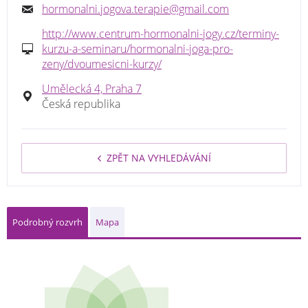
hormonalni.jogova.terapie@gmail.com
http://www.centrum-hormonalni-jogy.cz/terminy-
kurzu-a-seminaru/hormonalni-joga-pro-
zeny/dvoumesicni-kurzy/
Umělecká 4, Praha 7
Česká republika
ZPĚT NA VYHLEDÁVÁNÍ
Podrobný rozvrh
Mapa