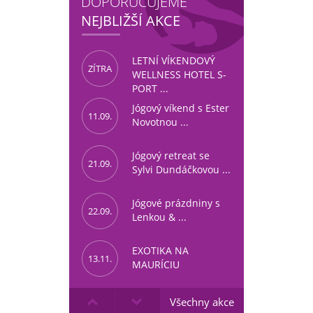
DOPORUČUJEME
NEJBLIŽŠÍ AKCE
LETNÍ VÍKENDOVÝ
ZÍTRA
WELLNESS HOTEL S-
PORT ...
Jógový víkend s Ester
11.09.
Novotnou ...
Jógový retreat se
21.09.
Sylvi Dundáčkovou ...
Jógové prázdniny s
22.09.
Lenkou & ...
EXOTIKA NA
13.11.
MAURÍCIU
Všechny akce