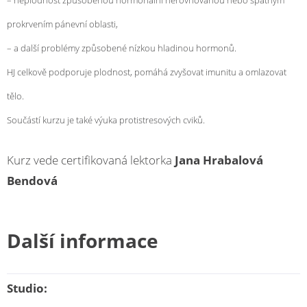
prokrvením pánevní oblasti,
– a další problémy způsobené nízkou hladinou hormonů.
HJ celkově podporuje plodnost, pomáhá zvyšovat imunitu a omlazovat
tělo.
Součástí kurzu je také výuka protistresových cviků.
Kurz vede certifikovaná lektorka
Jana Hrabalová
Bendová
Další informace
Studio: