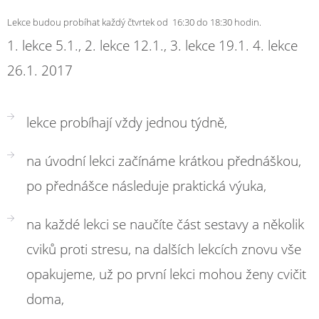
Lekce budou probíhat každý čtvrtek od 16:30 do 18:30 hodin.
1. lekce 5.1., 2. lekce 12.1., 3. lekce 19.1. 4. lekce
26.1. 2017
lekce probíhají vždy jednou týdně,
na úvodní lekci začínáme krátkou přednáškou,
po přednášce následuje praktická výuka,
na každé lekci se naučíte část sestavy a několik
cviků proti stresu, na dalších lekcích znovu vše
opakujeme, už po první lekci mohou ženy cvičit
doma,