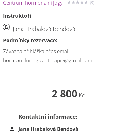
Centrum hormonální jógy
(9)
Instruktoři:
Jana Hrabalová Bendová
Podmínky rezervace:
Závazná přihláška přes email:
hormonalni.jogova.terapie@gmail.com
2 800
Kč
Kontaktní informace:
Jana Hrabalová Bendová