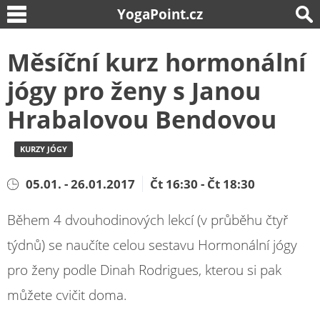
YogaPoint.cz
Měsíční kurz hormonální
jógy pro ženy s Janou
Hrabalovou Bendovou
KURZY JÓGY
05.01. - 26.01.2017
Čt 16:30 - Čt 18:30
Během 4 dvouhodinových lekcí (v průběhu čtyř
týdnů) se naučíte celou sestavu Hormonální jógy
pro ženy podle Dinah Rodrigues, kterou si pak
můžete cvičit doma.