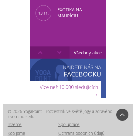
EXOTIKA NA
13.11.
MAURÍCIU
Všechny akce
NAJDETE NÁS NA
FACEBOOKU
Více než 10 000 sledujících
→
© 2026 YogaPoint - rozcestník ve světě jógy a zdravého
životního stylu
Inzerce
Spolupráce
Kdo jsme
Ochrana osobních údajů