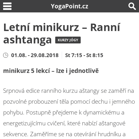
YogaPoint.cz
Letní minikurz – Ranní
ashtanga
KURZY JÓGY
01.08. - 29.08.2018
St 7:15 - St 8:15
minikurz 5 lekcí – lze i jednotlivě
Srpnová edice ranního kurzu aštangy se zaměří na
pozvolné probouzení těla pomocí dechu i jemného
pohybu. Postupně přejdeme k dynamickému a
energetizujícímu cvičení, které nabízí aštangové
sekvence. ​Zaměříme se na otevírání hrudníku a