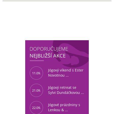
DOPORUČUJEME
NEJBLIŽŠÍ AKCE
Jógový víkend s Ester
11.09.
Novotnou ...
Jógový retreat se
21.09.
Sylvi Dundáčkovou ...
Jógové prázdniny s
22.09.
Lenkou & ...