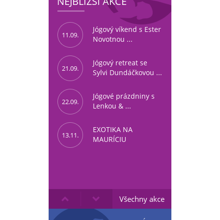
NEJBLIŽŠÍ AKCE
Jógový víkend s Ester
11.09.
Novotnou ...
Jógový retreat se
21.09.
Sylvi Dundáčkovou ...
Jógové prázdniny s
22.09.
Lenkou & ...
EXOTIKA NA
13.11.
MAURÍCIU
Všechny akce