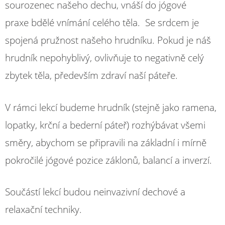
sourozenec našeho dechu, vnáší do jógové
praxe bdělé vnímání celého těla. Se srdcem je
spojená pružnost našeho hrudníku. Pokud je náš
hrudník nepohyblivý, ovlivňuje to negativně celý
zbytek těla, především zdraví naší páteře.
V rámci lekcí budeme hrudník (stejně jako ramena,
lopatky, krční a bederní páteř) rozhýbávat všemi
směry, abychom se připravili na základní i mírně
pokročilé jógové pozice záklonů, balancí a inverzí.
Součástí lekcí budou neinvazivní dechové a
relaxační techniky.