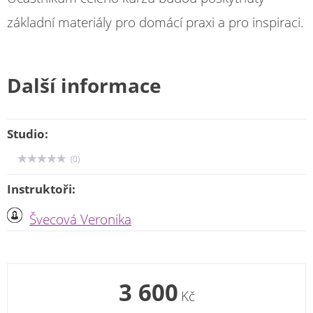
základní materiály pro domácí praxi a pro inspiraci.
Další informace
Studio:
(0)
Instruktoři:
Švecová Veronika
3 600
Kč