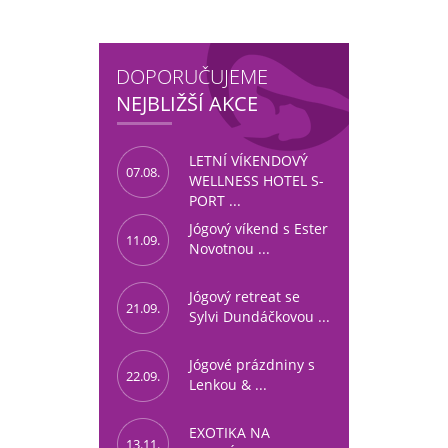
şans
vidobet
vidobet
vidobet
vidobet
casinolevant
casinolevant
casinolevant
vidobet
şans
casinolevant
casino
şans
casino
casino
casino
boostaro
casinolevant
şans
casinolevant
şanscasino
vidobet
vidobet
levant
gorabet
galyabet
gorabet
gorabet
gorabet
vidobet
galyabet
gorabet
gorabet
casino
|
|
güncel
giriş
|
|
|
giriş
casino
giriş
şans
casino
levant
şans
şans
|
giriş
casino
giriş
|
|
giriş
casino
|
|
|
|
|
giriş
|
|
|
giriş
|
|
|
|
|
giriş
|
|
|
|
giriş
|
|
|
|
|
|
|
DOPORUČUJEME
NEJBLIŽŠÍ AKCE
LETNÍ VÍKENDOVÝ
07.08.
WELLNESS HOTEL S-
PORT ...
Jógový víkend s Ester
11.09.
Novotnou ...
Jógový retreat se
21.09.
Sylvi Dundáčkovou ...
Jógové prázdniny s
22.09.
Lenkou & ...
EXOTIKA NA
13.11.