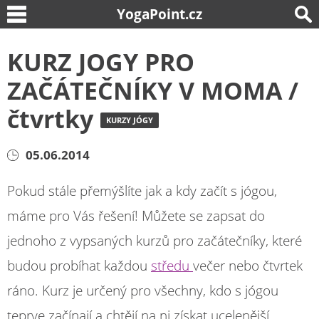
YogaPoint.cz
KURZ JOGY PRO
ZAČÁTEČNÍKY V MOMA /
čtvrtky
KURZY JÓGY
05.06.2014
Pokud stále přemýšlíte jak a kdy začít s jógou,
máme pro Vás řešení! Můžete se zapsat do
jednoho z vypsaných kurzů pro začátečníky, které
budou probíhat každou
středu
večer nebo čtvrtek
ráno. Kurz je určený pro všechny, kdo s jógou
teprve začínají a chtějí na ni získat ucelenější