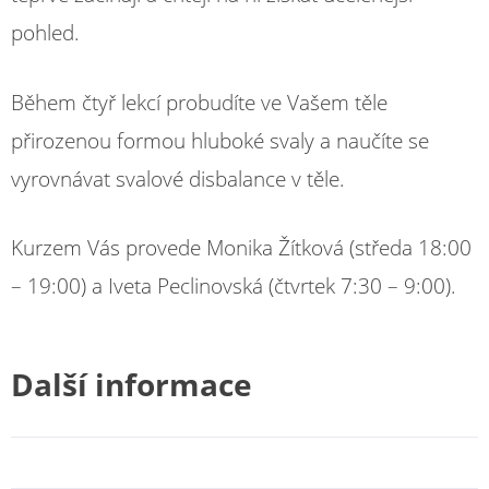
pohled.
Během čtyř lekcí probudíte ve Vašem těle
přirozenou formou hluboké svaly a naučíte se
vyrovnávat svalové disbalance v těle.
Kurzem Vás provede Monika Žítková (středa 18:00
– 19:00) a Iveta Peclinovská (čtvrtek 7:30 – 9:00).
Další informace