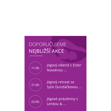
DOPORUČUJEME
NEJBLIŽŠÍ AKCE
Jógový víkend s Ester
11.09.
Novotnou ...
Jógový retreat se
21.09.
Sylvi Dundáčkovou ...
Jógové prázdniny s
22.09.
Lenkou & ...