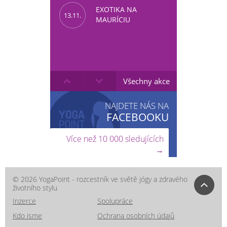
EXOTIKA NA
13.11.
MAURÍCIU
Všechny akce
NAJDETE NÁS NA
FACEBOOKU
Více než 10 000 sledujících
→
© 2026 YogaPoint - rozcestník ve světě jógy a zdravého
životního stylu
Inzerce
Spolupráce
Kdo jsme
Ochrana osobních údajů