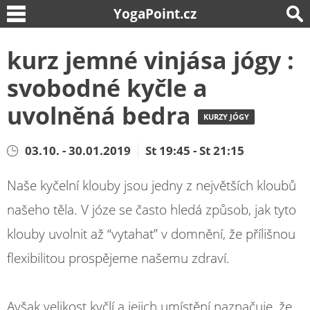
YogaPoint.cz
kurz jemné vinjása jógy :
svobodné kyčle a
uvolněná bedra
KURZY JÓGY
03.10. - 30.01.2019
St 19:45 - St 21:15
Naše kyčelní klouby jsou jedny z největších kloubů
našeho těla. V józe se často hledá způsob, jak tyto
klouby uvolnit až “vytahat” v domnění, že přílišnou
flexibilitou prospějeme našemu zdraví.
Avšak velikost kyčlí a jejich umístění naznačuje, že