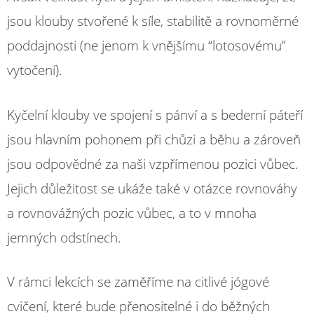
jsou klouby stvořené k síle, stabilitě a rovnoměrné
poddajnosti (ne jenom k vnějšímu “lotosovému”
vytočení).
Kyčelní klouby ve spojení s pánví a s bederní páteří
jsou hlavním pohonem při chůzi a běhu a zároveň
jsou odpovědné za naši vzpřímenou pozici vůbec.
Jejich důležitost se ukáže také v otázce rovnováhy
a rovnovážných pozic vůbec, a to v mnoha
jemných odstínech.
V rámci lekcích se zaměříme na citlivé jógové
cvičení, které bude přenositelné i do běžných