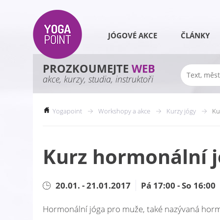
JÓGOVÉ AKCE
ČLÁNKY
PROZKOUMEJTE
WEB
akce, kurzy, studia, instruktoři
şans
vidobet
vidobet
vidobet
vidobet
casinolevant
casinolevant
casinolevant
vidobet
şans
casinolevant
casino
şans
casino
casino
casino
boostaro
casinolevant
şans
casinolevant
şanscasino
vidobet
vidobet
levant
gorabet
galyabet
gorabet
gorabet
gorabet
vidobet
galyabet
gorabet
gorabet
casino
|
|
güncel
giriş
|
|
|
giriş
casino
giriş
şans
casino
levant
şans
şans
|
giriş
casino
giriş
|
|
giriş
casino
|
|
|
|
|
giriş
|
|
Yogapoint
Workshopy a akce
Kurzy jógy
Ku
|
giriş
|
|
|
|
|
giriş
|
|
|
|
giriş
|
|
|
|
|
|
|
Kurz hormonální 
20.01. - 21.01.2017
Pá 17:00 - So 16:00
Hormonální jóga pro muže, také nazývaná hormon