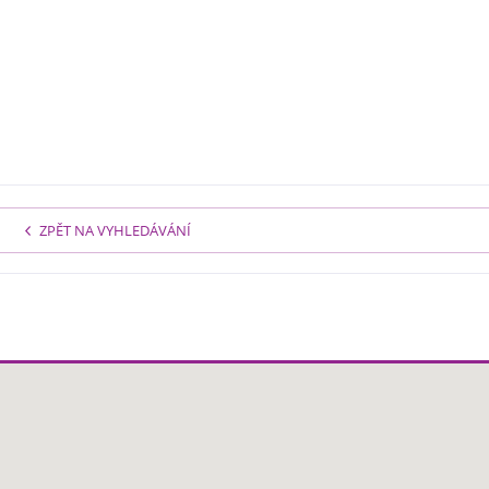
ZPĚT NA VYHLEDÁVÁNÍ