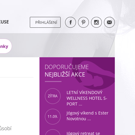
KUSE
PŘIHLÁŠENÍ
ánky
DOPORUČUJEME
NEJBLIŽŠÍ AKCE
LETNÍ VÍKENDOVÝ
ZÍTRA
WELLNESS HOTEL S-
PORT ...
Jógový víkend s Ester
11.09.
Novotnou ...
ůsobí
Jógový retreat se