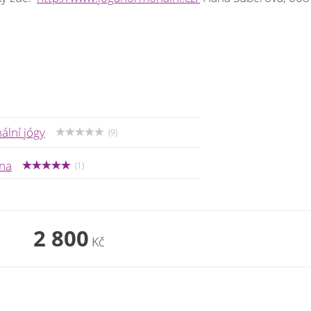
lní jógy
(9)
na
(1)
2 800
Kč