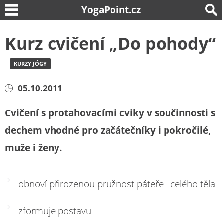
YogaPoint.cz
Kurz cvičení „Do pohody“
KURZY JÓGY
05.10.2011
Cvičení s protahovacími cviky v součinnosti s
dechem vhodné pro začátečníky i pokročilé,
muže i ženy.
obnoví přirozenou pružnost páteře i celého těla
zformuje postavu