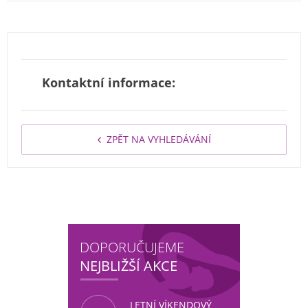
Kontaktní informace:
ZPĚT NA VYHLEDÁVÁNÍ
şans
vidobet
vidobet
vidobet
vidobet
casinolevant
casinolevant
casinolevant
vidobet
şans
casinolevant
casino
şans
casino
casino
casino
boostaro
casinolevant
şans
casinolevant
şanscasino
vidobet
vidobet
levant
gorabet
galyabet
gorabet
gorabet
gorabet
vidobet
galyabet
gorabet
gorabet
casino
|
|
güncel
giriş
|
|
|
giriş
casino
giriş
şans
casino
levant
şans
şans
|
giriş
casino
giriş
|
|
giriş
casino
|
|
|
|
|
giriş
|
|
|
giriş
|
|
|
|
|
giriş
|
|
|
|
giriş
|
|
|
|
|
|
|
DOPORUČUJEME
NEJBLIŽŠÍ AKCE
LETNÍ VÍKENDOVÝ