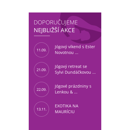
DOPORUČUJEME
NEJBLIŽŠÍ AKCE
Jógový víkend s Ester
11.09.
Novotnou ...
Jógový retreat se
21.09.
Sylvi Dundáčkovou ...
Jógové prázdniny s
22.09.
Lenkou & ...
EXOTIKA NA
13.11.
MAURÍCIU