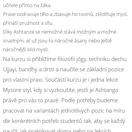
učitele přímo na žáka.
Praxe ozdravuje tělo a zbavuje ho toxinů, zklidňuje mysl,
přináší pružnost a sílu.
Díky Ashtanze se nemožné stává možným a možné
snadným, ať už jsou to náročné ásany nebo ještě
náročnější klid mysli.
Na kurzu si přiblížíme filozofii jógy, techniku dechu
Ujjayi, bandhy a drsti a naučíte se základní pozice
pro vlastní praxi. Součástí kurzu je i jedna lekce
Mysore styl, kdy si vyzkoušíte, jestli je Ashtanga
právě pro vás to pravé. Podle potřeby budeme
pracovat na variantách jednotlivých pozic na míru
dle konkrétních potřeb studentů tak, aby se každý
naučil, jak praktikovat doma nebo na lekcích