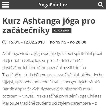
YogaPoint.cz
Kurz Ashtanga jóga pro
začátečníky
KURZY JÓGY
15.01. - 12.02.2018
Po 19:15 - Po 20:30
Ashtanga vinyása jóga spojuje fyzickou i spirituální praxi
do jednoho celku, kdy se prostřednictvím těla
dostáváme k hlubokému poznání mysli i ducha.
Tradičně metoda během praxe využívá hlubokého dechu
Ujjajyi, upřeného pohledu Drsthi, energetických zámků
Bandh a specifických dynamických přechodů mezi
pozicemi – vinyás. Praxe začíná první sérií Yoga Chikitsa,
kterou se tradičně studenti učí stylem parampara – z