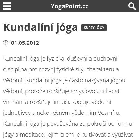
YogaPoint.cz
Kundalíní jóga
KURZY JÓGY
01.05.2012
Kundalini jóga je fyzická, duševní a duchovní
disciplína pro rozvoj fyzické síly, charakteru a
vědomí. Kundalini jóga je často nazývána jógou
vědomí, protože rozšiřuje smyslovou citlivost
vnímání a rozšiřuje intuici, spojuje vědomí
jednotlivce s nekonečným vědomím Vesmíru.
Kundalini jóga je považována za pokročilou formu
jógy a meditace, jejím cílem je kultivovat a využívat