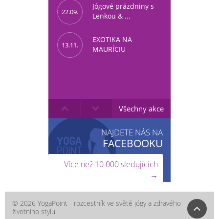
Jógové prázdniny s
22.09.
Lenkou & ...
EXOTIKA NA
13.11.
MAURÍCIU
Všechny akce
NAJDETE NÁS NA
FACEBOOKU
Více než 10 000 sledujících
→
© 2026 YogaPoint - rozcestník ve světě jógy a zdravého
životního stylu