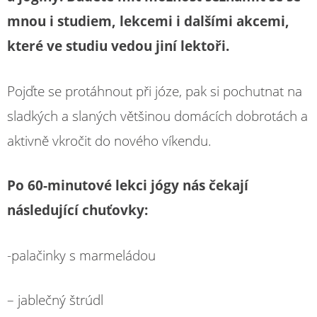
mnou i studiem, lekcemi i dalšími akcemi,
které ve studiu vedou jiní lektoři.
Pojďte se protáhnout při józe, pak si pochutnat na
sladkých a slaných většinou domácích dobrotách a
aktivně vkročit do nového víkendu.
Po 60-minutové lekci jógy nás čekají
následující chuťovky:
-palačinky s marmeládou
– jablečný štrúdl