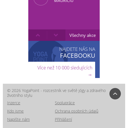
MAURÍCIU
Všechny akce
NAJDETE NÁS NA
FACEBOOKU
Více než 10 000 sledujících
→
© 2026 YogaPoint - rozcestník ve světě jógy a zdravého
životního stylu
Inzerce
Spolupráce
Kdo jsme
Ochrana osobních údajů
Napište nám
Přihlášení