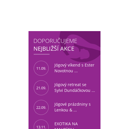
DOPORUČUJEME
NEJBLIŽŠÍ AKCE
Jógový víkend s Ester
11.09.
Novotnou ...
Jógový retreat se
21.09.
Sylvi Dundáčkovou ...
Jógové prázdniny s
22.09.
Lenkou & ...
EXOTIKA NA
13.11.