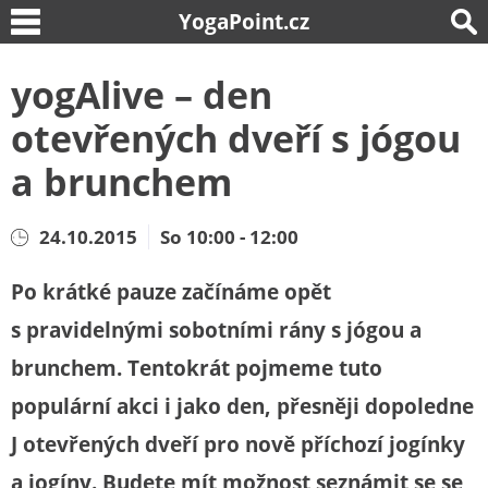
YogaPoint.cz
yogAlive – den
otevřených dveří s jógou
a brunchem
24.10.2015
So 10:00 - 12:00
Po krátké pauze začínáme opět
s pravidelnými sobotními rány s jógou a
brunchem. Tentokrát pojmeme tuto
populární akci i jako den, přesněji dopoledne
J otevřených dveří pro nově příchozí jogínky
a jogíny. Budete mít možnost seznámit se se