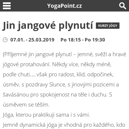
YogaPoint.cz
Jin jangové plynutí
KURZY JÓGY
07.01. - 25.03.2019
Po 18:15 - Po 19:30
(Pří)jemné jin jangové plynutí – jemné, svěží a hravé
jógové protahování. Někdy více, někdy méně,
podle chuti….však pro radost, klid, odpočinek,
úsměv, s pozdravy Slunce, s jinovými pozicemi a
šavásánou pro spokojenost na těle i duchu. S
úsměvem se těším.
Jóga, kterou praktikuji sama i s vámi.
Jemně dynamická jóga je vhodná pro každého, kdo