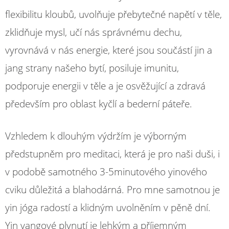
flexibilitu kloubů, uvolňuje přebytečné napětí v těle,
zklidňuje mysl, učí nás správnému dechu,
vyrovnává v nás energie, které jsou součástí jin a
jang strany našeho bytí, posiluje imunitu,
podporuje energii v těle a je osvěžující a zdravá
především pro oblast kyčlí a bederní páteře.
Vzhledem k dlouhým výdržím je výborným
předstupněm pro meditaci, která je pro naši duši, i
v podobě samotného 3-5minutového yinového
cviku důležitá a blahodárná. Pro mne samotnou je
yin jóga radostí a klidným uvolněním v pěně dní.
Yin yangové plynutí je lehkým a příjemným