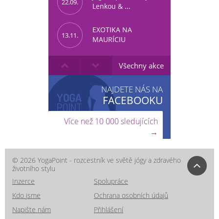
22.09.
Lenkou & ...
EXOTIKA NA
13.11.
MAURÍCIU
Všechny akce
NAJDETE NÁS NA
FACEBOOKU
Více než 10 000 sledujících
→
© 2026 YogaPoint - rozcestník ve světě jógy a zdravého
životního stylu
Inzerce
Spolupráce
Kdo jsme
Ochrana osobních údajů
Napište nám
Přihlášení