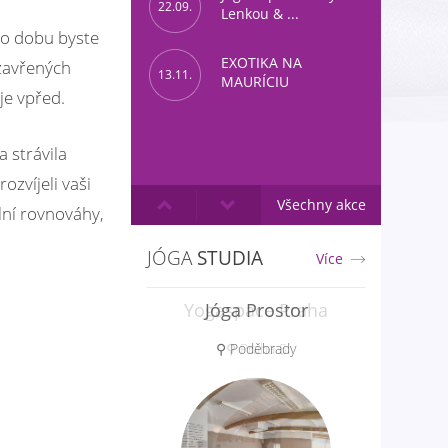
22.09.
Lenkou & ...
to dobu byste
EXOTIKA NA
uzavřených
13.11.
MAURÍCIU
je vpřed.
 strávila
ozvíjeli vaši
Všechny akce
ální rovnováhy,
JÓGA
STUDIA
Více
Yogaspace Praha
⚲ Praha 5