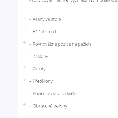
Procvičování jednotlivých ásan (v modifikací
– Ásany ve stoje
– Břišní střed
– Rovnovážné pozice na pažích
– Záklony
– Zkruty
– Předklony
– Pozice otevírající kyčle
– Obrácené polohy