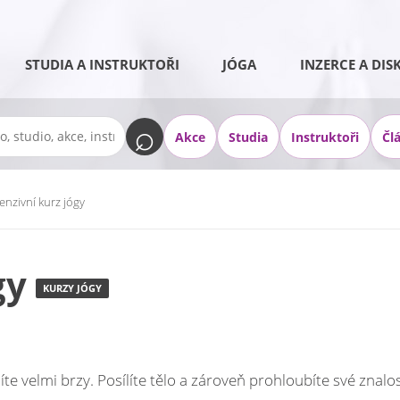
STUDIA A INSTRUKTOŘI
JÓGA
INZERCE A DIS
Akce
Studia
Instruktoři
Čl
tenzivní kurz jógy
gy
KURZY JÓGY
te velmi brzy. Posílíte tělo a zároveň prohloubíte své znalost