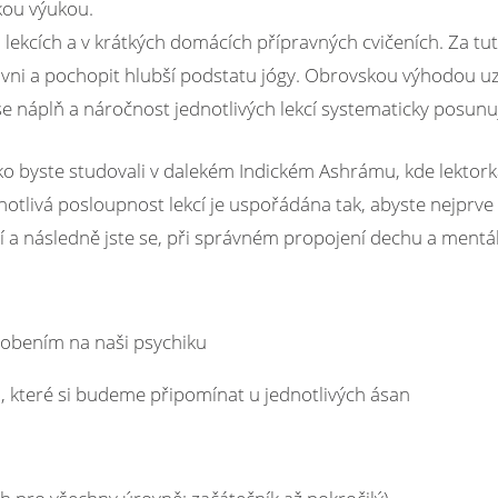
skou výukou.
 lekcích a v krátkých domácích přípravných cvičeních. Za tu
rovni a pochopit hlubší podstatu jógy. Obrovskou výhodou 
ž se náplň a náročnost jednotlivých lekcí systematicky posunu
ko byste studovali v dalekém Indickém Ashrámu, kde lektorka
notlivá posloupnost lekcí je uspořádána tak, abyste nejprve r
vení a následně jste se, při správném propojení dechu a ment
ůsobením na naši psychiku
a, které si budeme připomínat u jednotlivých ásan