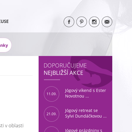
KUSE
ánky
DOPORUČUJEME
NEJBLIŽŠÍ AKCE
Jógový víkend s Ester
11.09.
Novotnou ...
Jógový retreat se
21.09.
Sylvi Dundáčkovou ...
i v oblasti
Jógové prázdniny s