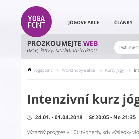
JÓGOVÉ AKCE
ČLÁNKY
PROZKOUMEJTE
WEB
akce, kurzy, studia, instruktoři
Yogapoint
Workshopy a akce
Kurzy jógy
In
Intenzivní kurz jó
24.01. - 01.04.2018
St 20:05 - Ne 21:35
Výrazný progres v 10ti týdnech, kdy výsledky vidí