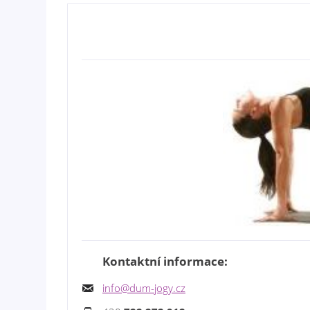
Kontaktní informace:
info@dum-jogy.cz