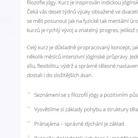
filozofie jógy. Kurz je inspirován indickou jógín
Čeká vás deset týdnů výuky obsažené ve dvaceti
se měli posunout jak na fyzické tak mentální ú
kurzů je rychlý vývoj a znatelný progres, jeliko
Celý kurz je důkladně propracovaný koncept, ja
několik měsíců intenzivní jógínské průpravy. Jed
sílu, flexibilitu, výdrž a správné tělesné nasta
dostali i do složitějších ásan.
Seznámení se s filozofií jógy a pozitivním p
Vysvětlíme si základy pohybu a struktury těl
Pránajáma – správné dýchání je základ