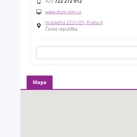
420
722 272 912
www.dum-jogy.cz
Hráského 2231/25, Praha 4
Česká republika
Mapa