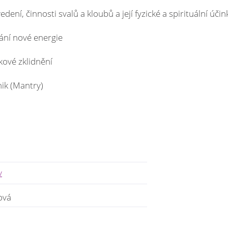
dení, činnosti svalů a kloubů a její fyzické a spirituální účin
ání nové energie
kové zklidnění
ik (Mantry)
v
ová