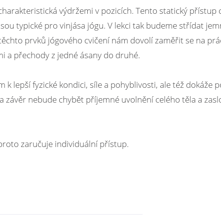
harakteristická výdržemi v pozicích. Tento statický přístup c
sou typické pro vinjása jógu. V lekci tak budeme střídat j
těchto prvků jógového cvičení nám dovolí zaměřit se na prá
mi a přechody z jedné ásany do druhé.
k lepší fyzické kondici, síle a pohyblivosti, ale též dokáže 
 závěr nebude chybět příjemné uvolnění celého těla a zas
roto zaručuje individuální přístup.