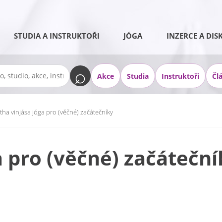
STUDIA A INSTRUKTOŘI
JÓGA
INZERCE A DIS
Akce
Studia
Instruktoři
Čl
tha vinjása jóga pro (věčné) začátečníky
a pro (věčné) začáteční