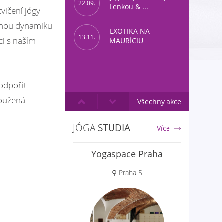
22.09.
Lenkou & ...
vičení jógy
emnou dynamiku
EXOTIKA NA
13.11.
ci s naším
MAURÍCIU
podpořit
loužená
Všechny akce
JÓGA
STUDIA
Více
Yogaspace Praha
⚲ Praha 5