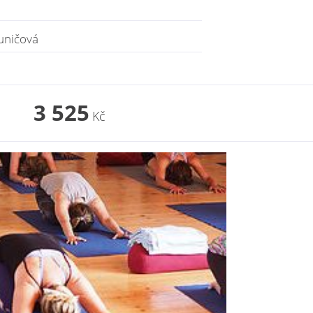
uničová
3 525
Kč