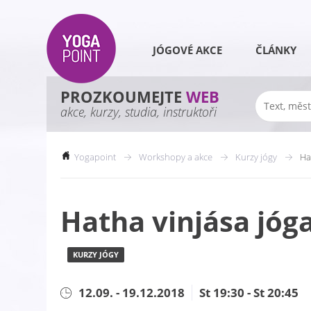
JÓGOVÉ AKCE
ČLÁNKY
PROZKOUMEJTE
WEB
akce, kurzy, studia, instruktoři
Yogapoint
Workshopy a akce
Kurzy jógy
Ha
Hatha vinjása jóg
KURZY JÓGY
12.09. - 19.12.2018
St 19:30 - St 20:45