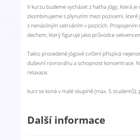
V kurzu budeme vycházet z hatha jógy, která je c
zkombinujeme s plynutím mezi pozicemi, které j
s nenásilným setrváním v pozicích. Propojením 
dechem, který figuruje jako průvodce sekvence
Takto provedené jógové cvičení přispívá nejenom 
duševní rovnováhu a schopnost koncentrace. Na
relaxace.
kurz se koná v malé skupině (max. 5 studentů), p
Další informace