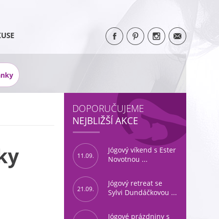
KUSE
ánky
DOPORUČUJEME
NEJBLIŽŠÍ AKCE
ky
Jógový víkend s Ester
11.09.
Novotnou ...
Jógový retreat se
21.09.
Sylvi Dundáčkovou ...
Jógové prázdniny s