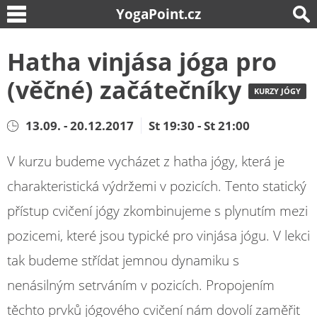
YogaPoint.cz
Hatha vinjása jóga pro
(věčné) začátečníky
KURZY JÓGY
13.09. - 20.12.2017
St 19:30 - St 21:00
V kurzu budeme vycházet z hatha jógy, která je
charakteristická výdržemi v pozicích. Tento statický
přístup cvičení jógy zkombinujeme s plynutím mezi
pozicemi, které jsou typické pro vinjása jógu. V lekci
tak budeme střídat jemnou dynamiku s
nenásilným setrváním v pozicích. Propojením
těchto prvků jógového cvičení nám dovolí zaměřit