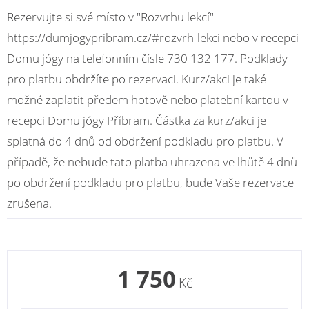
Rezervujte si své místo v "Rozvrhu lekcí"
https://dumjogypribram.cz/#rozvrh-lekci nebo v recepci
Domu jógy na telefonním čísle 730 132 177. Podklady
pro platbu obdržíte po rezervaci. Kurz/akci je také
možné zaplatit předem hotově nebo platební kartou v
recepci Domu jógy Příbram. Částka za kurz/akci je
splatná do 4 dnů od obdržení podkladu pro platbu. V
případě, že nebude tato platba uhrazena ve lhůtě 4 dnů
po obdržení podkladu pro platbu, bude Vaše rezervace
zrušena.
1 750
Kč