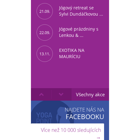
Jógový retreat se
21.09.
Sylvi Dundáčkovou ...
Jógové prázdniny s
22.09.
Lenkou & ...
EXOTIKA NA
13.11.
MAURÍCIU
Všechny akce
NAJDETE NÁS NA
FACEBOOKU
Více než 10 000 sledujících
→