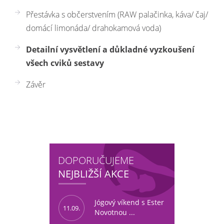
Přestávka s občerstvením (RAW palačinka, káva/ čaj/
domácí limonáda/ drahokamová voda)
Detailní vysvětlení a důkladné vyzkoušení
všech cviků sestavy
Závěr
DOPORUČUJEME
NEJBLIŽŠÍ AKCE
Jógový víkend s Ester
11.09.
Novotnou ...