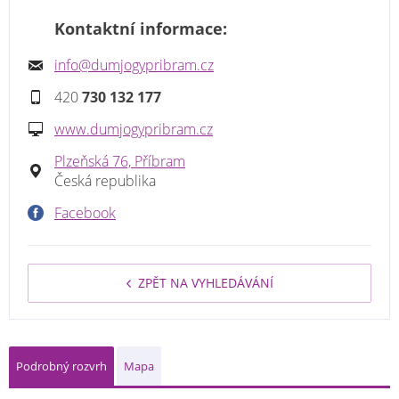
Kontaktní informace:
info@dumjogypribram.cz
420
730 132 177
www.dumjogypribram.cz
Plzeňská 76, Příbram
Česká republika
Facebook
ZPĚT NA VYHLEDÁVÁNÍ
Podrobný rozvrh
Mapa