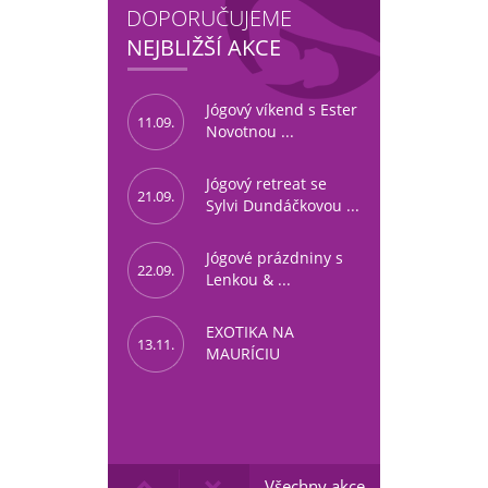
DOPORUČUJEME
NEJBLIŽŠÍ AKCE
Jógový víkend s Ester
11.09.
Novotnou ...
Jógový retreat se
21.09.
Sylvi Dundáčkovou ...
Jógové prázdniny s
22.09.
Lenkou & ...
EXOTIKA NA
13.11.
MAURÍCIU
Všechny akce