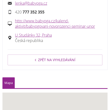
lenka@babyoga.cz
420
777 352 355
http://www.babyoga.cz/kalend-
aktivit/babyogovani-novorozenci-seminar-unor
U Studánky 32, Praha
Česká republika
ZPĚT NA VYHLEDÁVÁNÍ
Mapa