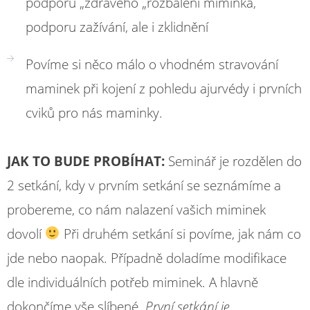
podporu „zdravého „rozbalení miminka,
podporu zažívání, ale i zklidnění
Povíme si něco málo o vhodném stravování
maminek při kojení z pohledu ajurvédy i prvních
cviků pro nás maminky.
JAK TO BUDE PROBÍHAT:
Seminář je rozdělen do
2 setkání, kdy v prvním setkání se seznámíme a
probereme, co nám nalazení vašich miminek
dovolí
Při druhém setkání si povíme, jak nám co
jde nebo naopak. Případně doladíme modifikace
dle individuálních potřeb miminek. A hlavně
dokončíme vše slíbené.
První setkání je