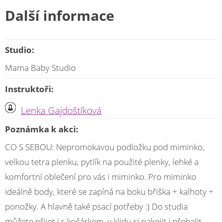
Další informace
Studio:
Mama Baby Studio
Instruktoři:
Lenka Gajdoštíková
Poznámka k akci:
CO S SEBOU: Nepromokavou podložku pod miminko,
velkou tetra plenku, pytlík na použité plenky, lehké a
komfortní oblečení pro vás i miminko. Pro miminko
ideálně body, které se zapíná na boku břiška + kalhoty +
ponožky. A hlavně také psací potřeby :) Do studia
můžete přijet i s kočárkem, v klidu si nakojit i přebalit