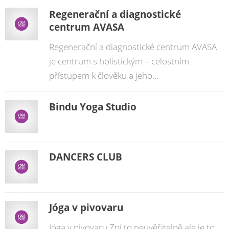
Regenerační a diagnostické
centrum AVASA
Regenerační a diagnostické centrum AVASA
je centrum s holistickým – celostním
přístupem k člověku a jeho...
Bindu Yoga Studio
DANCERS CLUB
Jóga v pivovaru
Jóga v pivovaru Zní to neuvěřitelně,ale je to