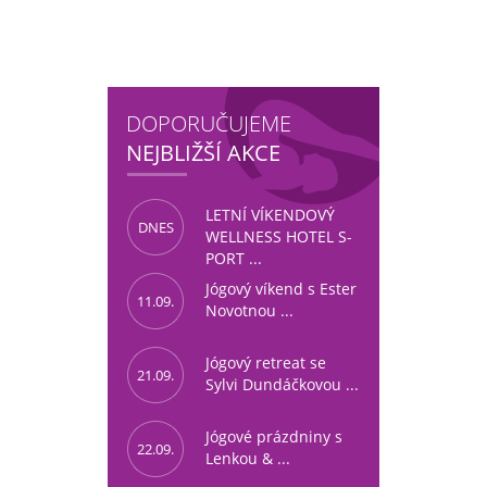
şans
vidobet
vidobet
vidobet
vidobet
casinolevant
casinolevant
casinolevant
vidobet
şans
casinolevant
casino
şans
casino
casino
casino
boostaro
casinolevant
şans
casinolevant
şanscasino
vidobet
vidobet
levant
gorabet
galyabet
gorabet
gorabet
gorabet
vidobet
galyabet
gorabet
gorabet
casino
|
|
güncel
giriş
|
|
|
giriş
casino
giriş
şans
casino
levant
şans
şans
|
giriş
casino
giriş
|
|
giriş
casino
|
|
|
|
|
giriş
|
|
|
giriş
|
|
|
|
|
giriş
|
|
|
|
giriş
|
|
|
|
|
|
|
DOPORUČUJEME
NEJBLIŽŠÍ AKCE
LETNÍ VÍKENDOVÝ
DNES
WELLNESS HOTEL S-
PORT ...
Jógový víkend s Ester
11.09.
Novotnou ...
Jógový retreat se
21.09.
Sylvi Dundáčkovou ...
Jógové prázdniny s
22.09.
Lenkou & ...