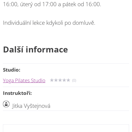
16:00, úterý od 17:00 a pátek od 16:00.
Individuální lekce kdykoli po domluvě.
Další informace
Studio:
Yoga Pilates Studio
(0)
Instruktoři:
Jitka Vyštejnová