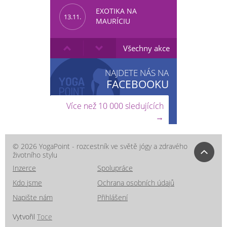
EXOTIKA NA
13.11.
MAURÍCIU
Všechny akce
NAJDETE NÁS NA
FACEBOOKU
Více než 10 000 sledujících
→
© 2026 YogaPoint - rozcestník ve světě jógy a zdravého
životního stylu
Inzerce
Spolupráce
Kdo jsme
Ochrana osobních údajů
Napište nám
Přihlášení
Vytvořil
Toce