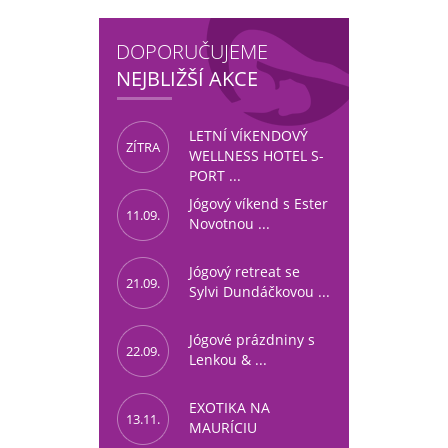
|
giriş
|
|
|
|
|
giriş
|
|
|
|
giriş
|
|
|
|
|
|
|
DOPORUČUJEME
NEJBLIŽŠÍ AKCE
LETNÍ VÍKENDOVÝ
ZÍTRA
WELLNESS HOTEL S-
PORT ...
Jógový víkend s Ester
11.09.
Novotnou ...
Jógový retreat se
21.09.
Sylvi Dundáčkovou ...
Jógové prázdniny s
22.09.
Lenkou & ...
EXOTIKA NA
13.11.
MAURÍCIU