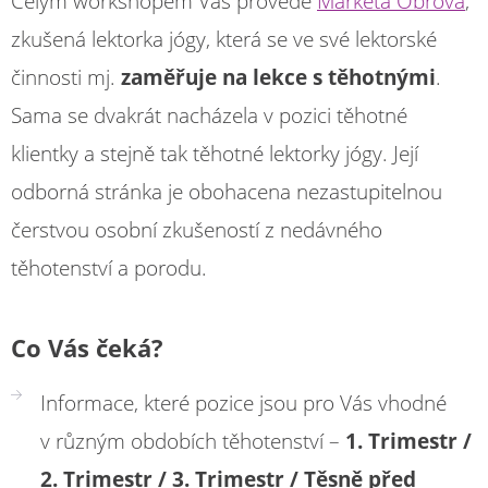
Celým workshopem Vás provede
Markéta Obrová
,
zkušená lektorka jógy, která se ve své lektorské
činnosti mj.
zaměřuje na lekce s těhotnými
.
Sama se dvakrát nacházela v pozici těhotné
klientky a stejně tak těhotné lektorky jógy. Její
odborná stránka je obohacena nezastupitelnou
čerstvou osobní zkušeností z nedávného
těhotenství a porodu.
Co Vás čeká?
Informace, které pozice jsou pro Vás vhodné
v různým obdobích těhotenství –
1. Trimestr /
2. Trimestr / 3. Trimestr / Těsně před