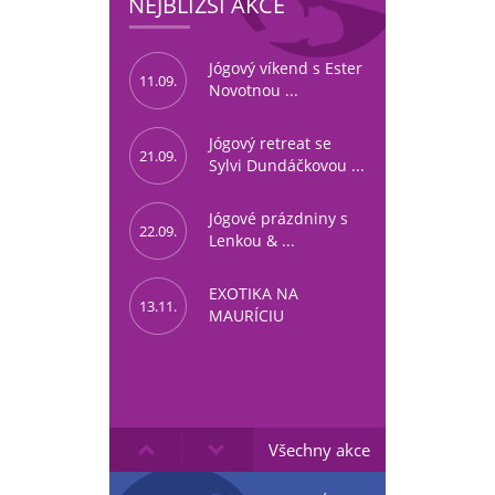
NEJBLIŽŠÍ AKCE
Jógový víkend s Ester
11.09.
Novotnou ...
Jógový retreat se
21.09.
Sylvi Dundáčkovou ...
Jógové prázdniny s
22.09.
Lenkou & ...
EXOTIKA NA
13.11.
MAURÍCIU
Všechny akce