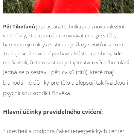
Pět Tibeťanů
je prastará technika pro znovunalezení
vnitřní síly, která pomáhá srovnávat energie v těle,
harmonizuje čakry a s stimuluje žlázy s vnitřní sekrecí.
Traduje se, že cvičení pochází z kláštera v Tibetu, kde
mniši věřili, že tato sestava je tajemstvím věčného mládí.
Jedná se o sestavu pěti cviků (ritů), které mají
blahodárné účinky pro tělo a zlepšují tak fyzickou i
psychickou kondici člověka.
Hlavní účinky pravidelného cvičení
:
? otevření a podpora čaker (energetických center