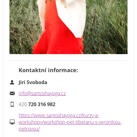
Kontaktní informace:
Jiri Svoboda
info@santoshayoga.cz
420
720 316 982
https://www.santoshayoga.cz/kurzy-a-
workshopy/workshop-pet-tibetanu-s-veronikou-
petrovou/