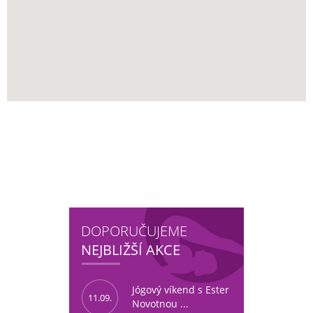
DOPORUČUJEME
NEJBLIŽŠÍ AKCE
Jógový víkend s Ester
11.09.
Novotnou ...