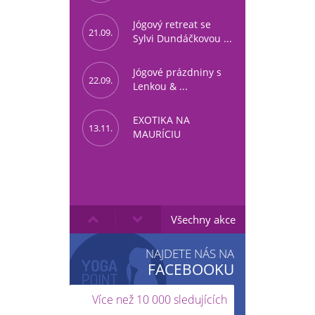
Jógový retreat se
21.09.
Sylvi Dundáčkovou ...
Jógové prázdniny s
22.09.
Lenkou & ...
EXOTIKA NA
13.11.
MAURÍCIU
Všechny akce
NAJDETE NÁS NA
FACEBOOKU
Více než 10 000 sledujících