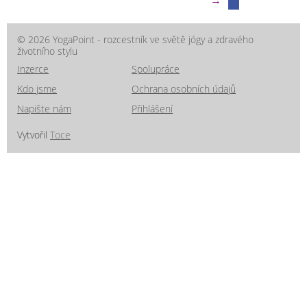
→
© 2026 YogaPoint - rozcestník ve světě jógy a zdravého
životního stylu
Inzerce
Spolupráce
Kdo jsme
Ochrana osobních údajů
Napište nám
Přihlášení
Vytvořil
Toce