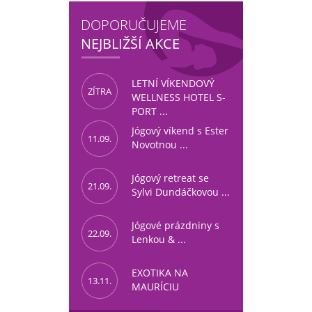
|
giriş
|
|
|
|
|
giriş
|
|
|
|
giriş
|
|
|
|
|
|
|
DOPORUČUJEME
NEJBLIŽŠÍ AKCE
LETNÍ VÍKENDOVÝ
ZÍTRA
WELLNESS HOTEL S-
PORT ...
Jógový víkend s Ester
11.09.
Novotnou ...
Jógový retreat se
21.09.
Sylvi Dundáčkovou ...
Jógové prázdniny s
22.09.
Lenkou & ...
EXOTIKA NA
13.11.
MAURÍCIU