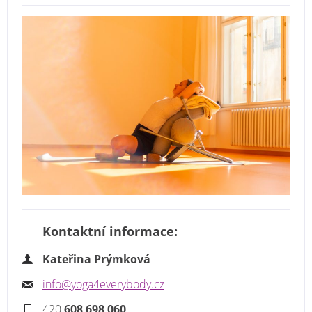
Kontaktní informace:
Kateřina Prýmková
info@yoga4everybody.cz
420
608 698 060