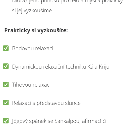
Nidra), jeho přínosu pro tělo a mysl a prakticky
si jej vyzkoušíme.
Prakticky si vyzkoušíte:
Bodovou relaxaci
Dynamickou relaxační techniku Kája Kriju
Tíhovou relaxaci
Relaxaci s představou slunce
Jógový spánek se Sankalpou, afirmací či