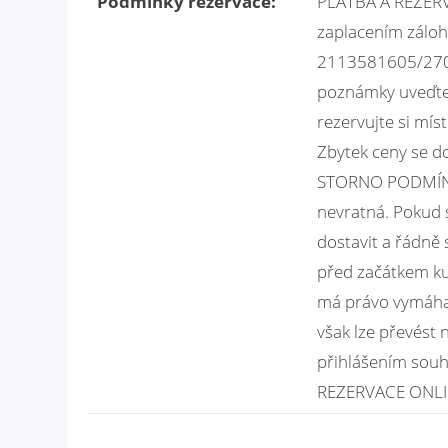
Podmínky rezervace:
PLATBA A REZERV
zaplacením záloh
2113581605/2700
poznámky uveďt
rezervujte si mí
Zbytek ceny se do
STORNO PODMÍNKY
nevratná. Pokud 
dostavit a řádně 
před začátkem kur
má právo vymáhat 
však lze převést
přihlášením souh
REZERVACE ONLI