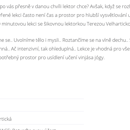
o po vás přesně v danou chvíli lektor chce? Avšak, když se ro
evřené lekci často není čas a prostor pro hlubší vysvětlování 
50 minutovou lekci se šikovnou lektorkou Terezou Velhartick
e se.. Uvolníme tělo i mysli.. Roztančíme se na vlně dechu
mná.. Ač intenzivní, tak ohleduplná.. Lekce je vhodná pro vše
otřebný prostor pro usídlení učení vinjása jógy.
rtická