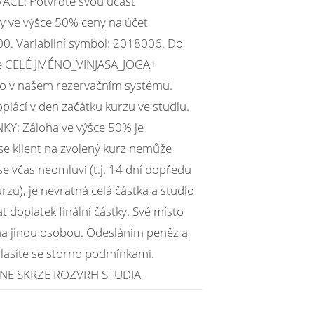
ACE: Potvrďte svou účast
y ve výšce 50% ceny na účet
. Variabilní symbol: 2018006. Do
e CELÉ JMÉNO_VINJASA_JOGA+
sto v našem rezervačním systému.
plácí v den začátku kurzu ve studiu.
: Záloha ve výšce 50% je
se klient na zvolený kurz nemůže
se včas neomluví (t.j. 14 dní dopředu
zu), je nevratná celá částka a studio
doplatek finální částky. Své místo
 na jinou osobou. Odesláním peněz a
lasíte se storno podmínkami.
NE SKRZE ROZVRH STUDIA