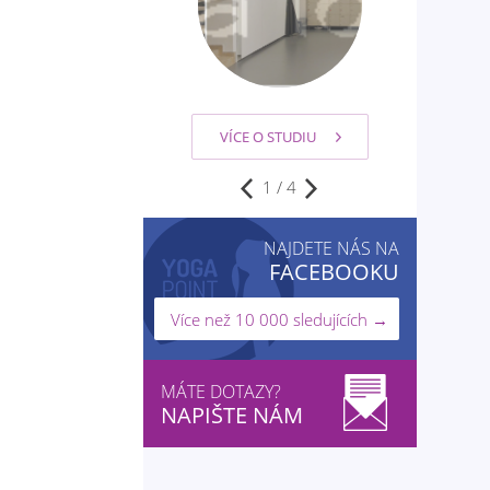
VÍCE O STUDIU
2
/
4
NAJDETE NÁS NA
FACEBOOKU
Více než 10 000 sledujících →
MÁTE DOTAZY?
NAPIŠTE NÁM