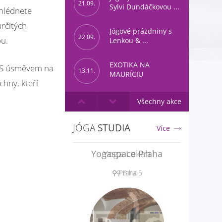
21.09.
Sylvi Dundáčkovou ...
zhlédnete
určitých
Jógové prázdniny s
22.09.
ou.
Lenkou & ...
EXOTIKA NA
.. S úsměvem na
13.11.
MAURÍCIU
chny, kteří
Všechny akce
JÓGA
STUDIA
Více
Yogaspace Praha
⚲ Praha 5