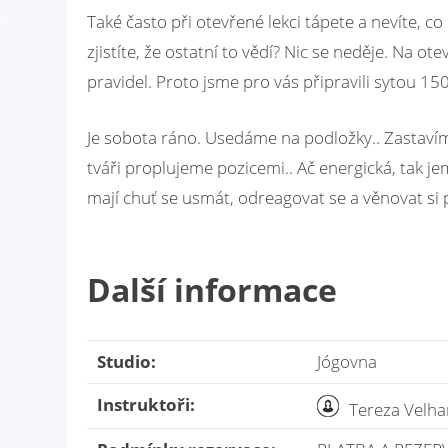
Také často při otevřené lekci tápete a nevíte, c
zjistíte, že ostatní to vědí? Nic se neděje. Na ot
pravidel. Proto jsme pro vás připravili sytou 1
Je sobota ráno. Usedáme na podložky.. Zastavím
tváři proplujeme pozicemi.. Ač energická, tak je
mají chuť se usmát, odreagovat se a věnovat si p
Další informace
Studio:
Jógovna
Instruktoři:
Tereza Velha