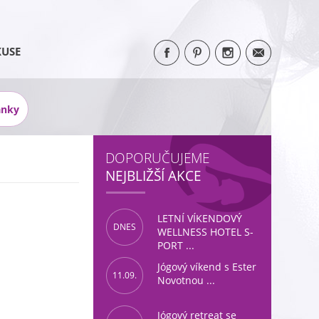
KUSE
ánky
DOPORUČUJEME
NEJBLIŽŠÍ AKCE
LETNÍ VÍKENDOVÝ
DNES
WELLNESS HOTEL S-
PORT ...
Jógový víkend s Ester
11.09.
Novotnou ...
Jógový retreat se