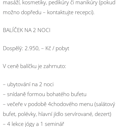
masáží, kosmetiky, pedikúry či manikúry (pokud
možno dopředu – kontaktujte recepci).
BALÍČEK NA 2 NOCI
Dospělý: 2.950, – Kč / pobyt
V ceně balíčku je zahrnuto:
– ubytování na 2 noci
– snídaně formou bohatého bufetu
– večeře v podobě 4chodového menu (salátový
bufet, polévky, hlavní jídlo servírované, dezert)
– 4 lekce jógy a 1 seminář