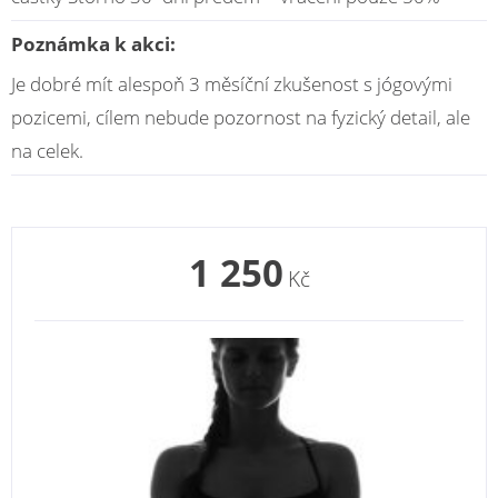
Poznámka k akci:
Je dobré mít alespoň 3 měsíční zkušenost s jógovými
pozicemi, cílem nebude pozornost na fyzický detail, ale
na celek.
1 250
Kč