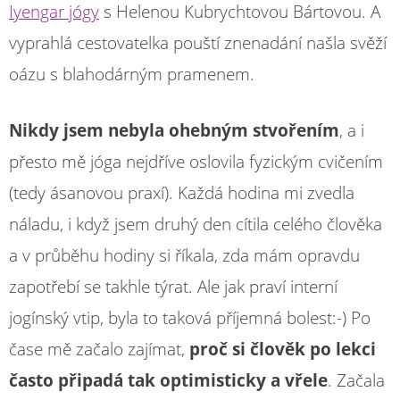
Iyengar jógy
s Helenou Kubrychtovou Bártovou. A
vyprahlá cestovatelka pouští znenadání našla svěží
oázu s blahodárným pramenem.
Nikdy jsem nebyla ohebným stvořením
, a i
přesto mě jóga nejdříve oslovila fyzickým cvičením
(tedy ásanovou praxí). Každá hodina mi zvedla
náladu, i když jsem druhý den cítila celého člověka
a v průběhu hodiny si říkala, zda mám opravdu
zapotřebí se takhle týrat. Ale jak praví interní
jogínský vtip, byla to taková příjemná bolest:-) Po
čase mě začalo zajímat,
proč si člověk po lekci
často připadá tak optimisticky a vřele
. Začala