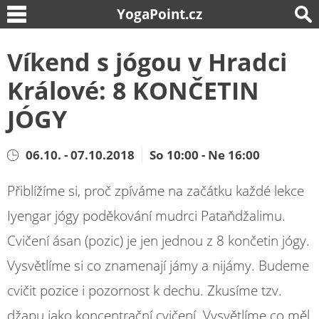
YogaPoint.cz
Víkend s jógou v Hradci
Králové: 8 KONČETIN
JÓGY
06.10. - 07.10.2018
So 10:00 - Ne 16:00
Přiblížíme si, proč zpíváme na začátku každé lekce
Iyengar jógy poděkování mudrci Pataňdžalimu.
Cvičení ásan (pozic) je jen jednou z 8 končetin jógy.
Vysvětlíme si co znamenají jámy a nijámy. Budeme
cvičit pozice i pozornost k dechu. Zkusíme tzv.
džapu jako koncentrační cvičení. Vysvětlíme co měl