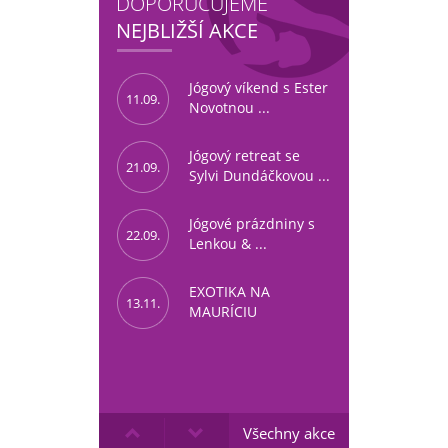
DOPORUČUJEME
NEJBLIŽŠÍ AKCE
Jógový víkend s Ester
11.09.
Novotnou ...
Jógový retreat se
21.09.
Sylvi Dundáčkovou ...
Jógové prázdniny s
22.09.
Lenkou & ...
EXOTIKA NA
13.11.
MAURÍCIU
Všechny akce