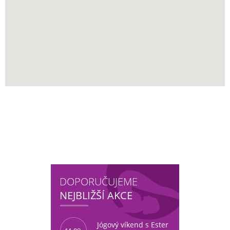
DOPORUČUJEME
NEJBLIŽŠÍ AKCE
Jógový víkend s Ester