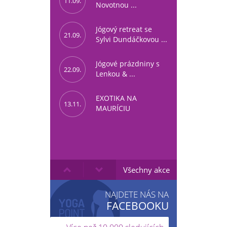
11.09.
Novotnou ...
Jógový retreat se
21.09.
Sylvi Dundáčkovou ...
Jógové prázdniny s
22.09.
Lenkou & ...
EXOTIKA NA
13.11.
MAURÍCIU
Všechny akce
NAJDETE NÁS NA
FACEBOOKU