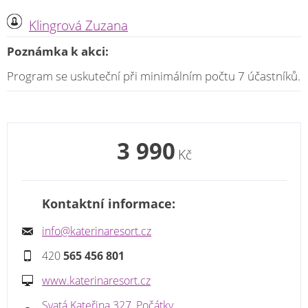
Klingrová Zuzana
Poznámka k akci:
Program se uskuteční při minimálním počtu 7 účastníků.
3 990
Kč
Kontaktní informace:
info@katerinaresort.cz
420
565 456 801
www.katerinaresort.cz
Svatá Kateřina 327, Počátky