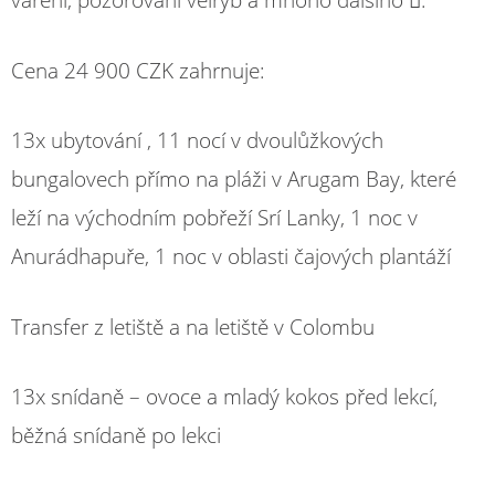
vaření, pozorování velryb a mnoho dalšího .
Cena 24 900 CZK zahrnuje:
13x ubytování , 11 nocí v dvoulůžkových
bungalovech přímo na pláži v Arugam Bay, které
leží na východním pobřeží Srí Lanky, 1 noc v
Anurádhapuře, 1 noc v oblasti čajových plantáží
Transfer z letiště a na letiště v Colombu
13x snídaně – ovoce a mladý kokos před lekcí,
běžná snídaně po lekci