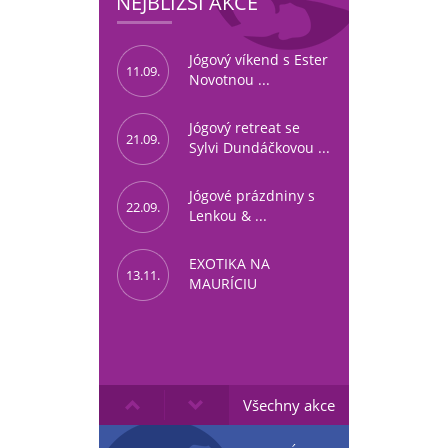
NEJBLIŽŠÍ AKCE
Jógový víkend s Ester
11.09.
Novotnou ...
Jógový retreat se
21.09.
Sylvi Dundáčkovou ...
Jógové prázdniny s
22.09.
Lenkou & ...
EXOTIKA NA
13.11.
MAURÍCIU
Všechny akce