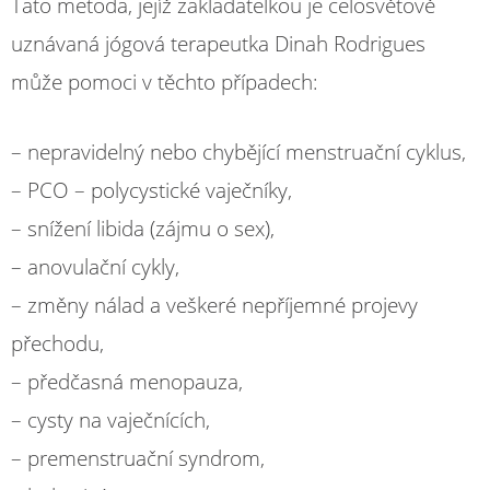
Tato metoda, jejíž zakladatelkou je celosvětově
uznávaná jógová terapeutka Dinah Rodrigues
může pomoci v těchto případech:
– nepravidelný nebo chybějící menstruační cyklus,
– PCO – polycystické vaječníky,
– snížení libida (zájmu o sex),
– anovulační cykly,
– změny nálad a veškeré nepříjemné projevy
přechodu,
– předčasná menopauza,
– cysty na vaječnících,
– premenstruační syndrom,