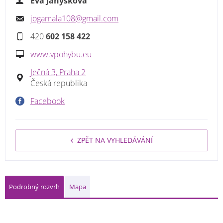
Eva Janyšková
jogamala108@gmail.com
420
602 158 422
www.vpohybu.eu
Ječná 3, Praha 2
Česká republika
Facebook
ZPĚT NA VYHLEDÁVÁNÍ
Podrobný rozvrh
Mapa