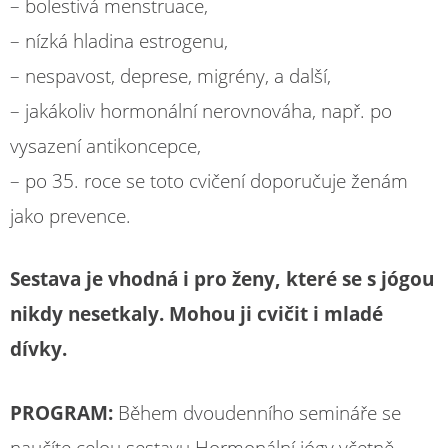
– bolestivá menstruace,
– nízká hladina estrogenu,
– nespavost, deprese, migrény, a další,
– jakákoliv hormonální nerovnováha, např. po
vysazení antikoncepce,
– po 35. roce se toto cvičení doporučuje ženám
jako prevence.
Sestava je vhodná i pro ženy, které se s jógou
nikdy nesetkaly. Mohou ji cvičit i mladé
dívky.
PROGRAM:
Během dvoudenního semináře se
naučíte celou sestavu Hormonální jógy včetně