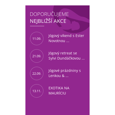
DOPORUČUJEME
NEJBLIŽŠÍ AKCE
Jógový víkend s Ester
11.09.
Novotnou ...
Jógový retreat se
21.09.
Sylvi Dundáčkovou ...
Jógové prázdniny s
22.09.
Lenkou & ...
EXOTIKA NA
13.11.
MAURÍCIU