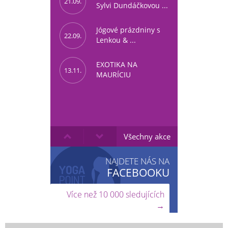
21.09.
Sylvi Dundáčkovou ...
Jógové prázdniny s
22.09.
Lenkou & ...
EXOTIKA NA
13.11.
MAURÍCIU
Všechny akce
NAJDETE NÁS NA
FACEBOOKU
Více než 10 000 sledujících
→