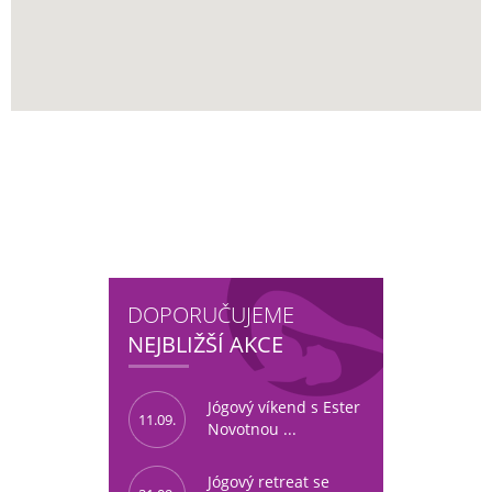
DOPORUČUJEME
NEJBLIŽŠÍ AKCE
Jógový víkend s Ester
11.09.
Novotnou ...
Jógový retreat se