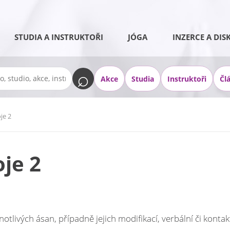
STUDIA A INSTRUKTOŘI
JÓGA
INZERCE A DIS
Akce
Studia
Instruktoři
Čl
je 2
je 2
livých ásan, případně jejich modifikací, verbální či kontakt