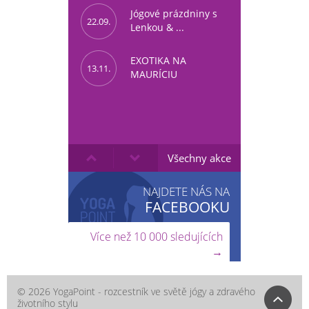
Jógové prázdniny s
22.09.
Lenkou & ...
EXOTIKA NA
13.11.
MAURÍCIU
Všechny akce
NAJDETE NÁS NA
FACEBOOKU
Více než 10 000 sledujících
→
© 2026 YogaPoint - rozcestník ve světě jógy a zdravého
životního stylu