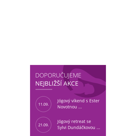
DOPORUČUJEME
NEJBLIŽŠÍ AKCE
Jógový víkend s Ester
11.09.
Novotnou ...
Jógový retreat se
21.09.
Sylvi Dundáčkovou ...