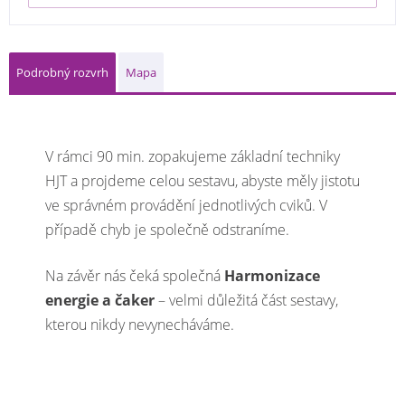
Podrobný rozvrh
Mapa
V rámci 90 min. zopakujeme základní techniky
HJT a projdeme celou sestavu, abyste měly jistotu
ve správném provádění jednotlivých cviků. V
případě chyb je společně odstraníme.
Na závěr nás čeká společná
Harmonizace
energie a čaker
– velmi důležitá část sestavy,
kterou nikdy nevynecháváme.