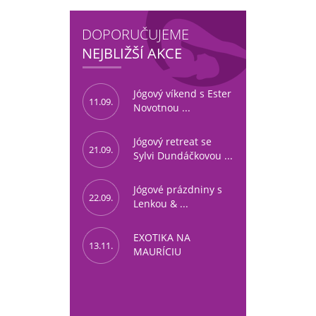
DOPORUČUJEME
NEJBLIŽŠÍ AKCE
Jógový víkend s Ester
11.09.
Novotnou ...
Jógový retreat se
21.09.
Sylvi Dundáčkovou ...
Jógové prázdniny s
22.09.
Lenkou & ...
EXOTIKA NA
13.11.
MAURÍCIU