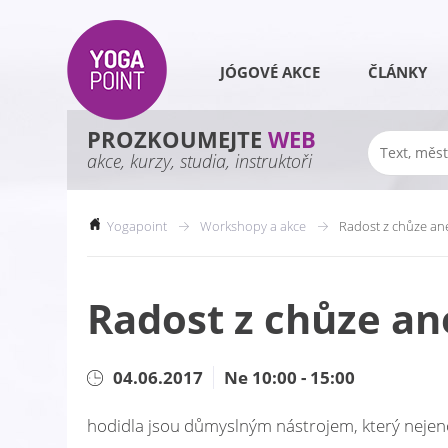
JÓGOVÉ AKCE
ČLÁNKY
PROZKOUMEJTE
WEB
akce, kurzy, studia, instruktoři
Yogapoint
Workshopy a akce
Radost z chůze an
Radost z chůze an
04.06.2017
Ne 10:00 - 15:00
hodidla jsou důmyslným nástrojem, který nejenom 