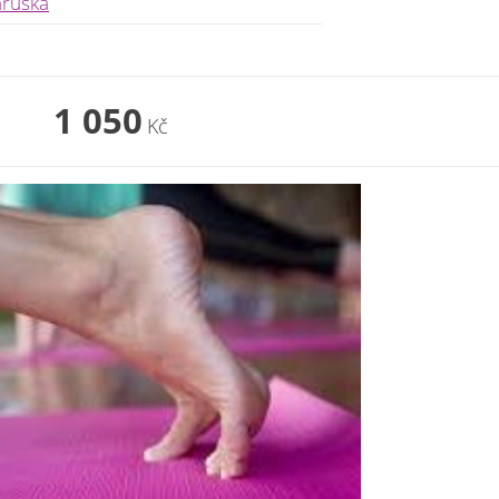
aruška
1 050
Kč