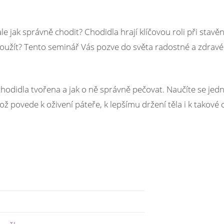
 jak správně chodit? Chodidla hrají klíčovou roli při stavění
užít? Tento seminář Vás pozve do světa radostné a zdravé
hodidla tvořena a jak o ně správně pečovat. Naučíte se jed
povede k oživení páteře, k lepšímu držení těla i k takové 