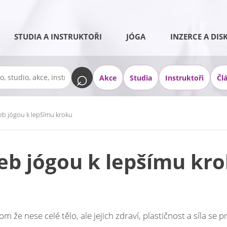
STUDIA A INSTRUKTOŘI
JÓGA
INZERCE A DIS
Akce
Studia
Instruktoři
Čl
eb jógou k lepšímu kroku
eb jógou k lepšímu kr
že nese celé tělo, ale jejich zdraví, plastičnost a síla se p