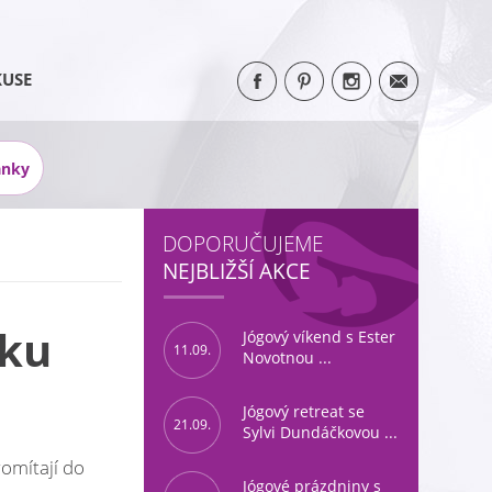
KUSE
ánky
DOPORUČUJEME
NEJBLIŽŠÍ AKCE
oku
Jógový víkend s Ester
11.09.
Novotnou ...
Jógový retreat se
21.09.
Sylvi Dundáčkovou ...
romítají do
Jógové prázdniny s