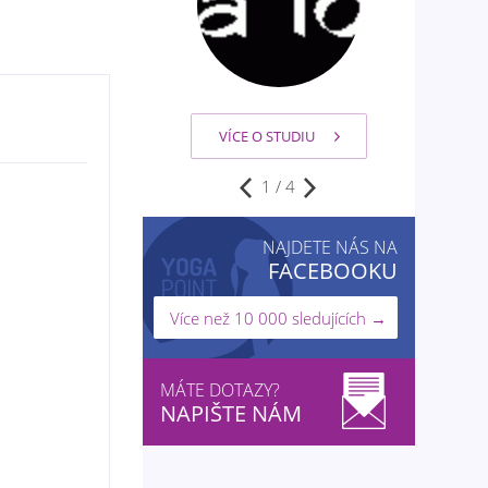
VÍCE O STUDIU
2
/
4
NAJDETE NÁS NA
FACEBOOKU
Více než 10 000 sledujících →
MÁTE DOTAZY?
NAPIŠTE NÁM