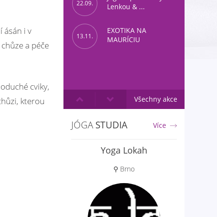
22.09.
Lenkou & ...
 ásán i v
EXOTIKA NA
13.11.
MAURÍCIU
 chůze a péče
noduché cviky,
Všechny akce
chůzi, kterou
JÓGA
STUDIA
Více
Aloha jóga
⚲ Praha 6