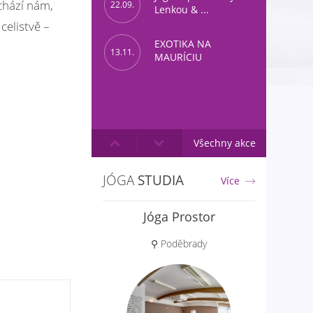
dchází nám,
22.09.
Lenkou & ...
 celistvě –
EXOTIKA NA
13.11.
MAURÍCIU
Všechny akce
JÓGA
STUDIA
Více
Yogaspace Praha
Jóga Prostor
⚲ Poděbrady
⚲ Praha 5