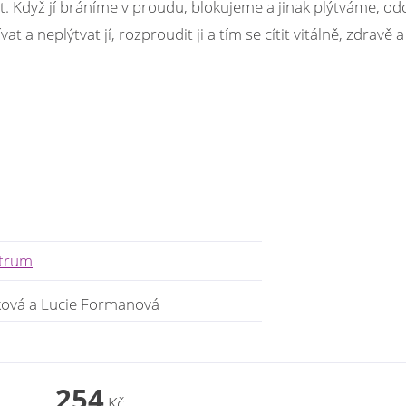
yt. Když jí bráníme v proudu, blokujeme a jinak plýtváme, o
 a neplýtvat jí, rozproudit ji a tím se cítit vitálně, zdravě a
ntrum
ková a Lucie Formanová
254
Kč