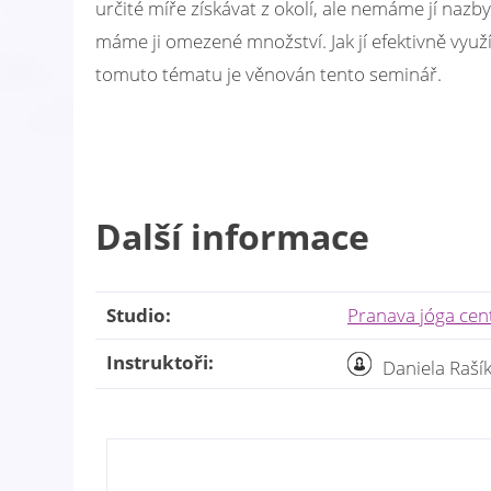
určité míře získávat z okolí, ale nemáme jí nazb
máme ji omezené množství. Jak jí efektivně využívat
tomuto tématu je věnován tento seminář.
Další informace
Studio:
Pranava jóga ce
Instruktoři:
Daniela Raší