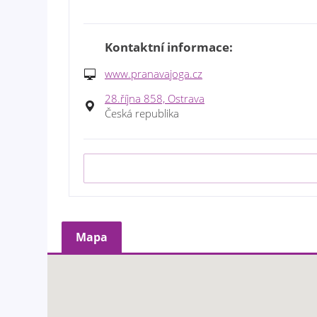
Kontaktní informace:
www.pranavajoga.cz
28.října 858, Ostrava
Česká republika
Mapa