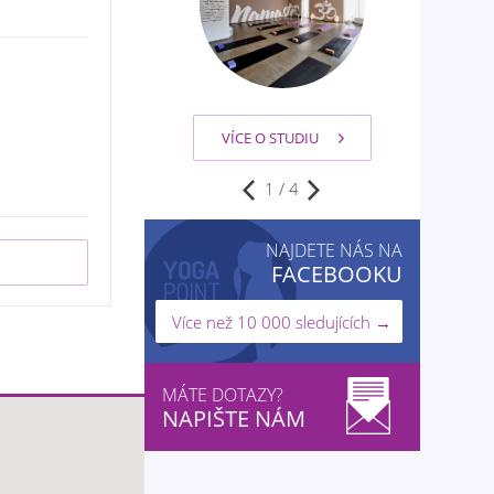
VÍCE O STUDIU
VÍCE O STUDIU
1
/
4
NAJDETE NÁS NA
FACEBOOKU
Více než 10 000 sledujících →
MÁTE DOTAZY?
NAPIŠTE NÁM