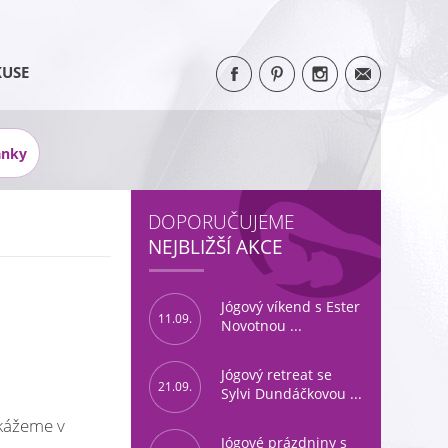
KUSE
ánky
DOPORUČUJEME
NEJBLIŽŠÍ AKCE
Jógový víkend s Ester
11.09.
Novotnou ...
Jógový retreat se
21.09.
Sylvi Dundáčkovou ...
okážeme v
Jógové prázdniny s