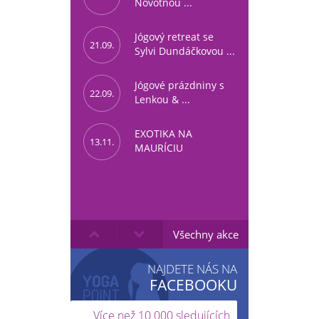
Novotnou ...
Jógový retreat se
21.09.
Sylvi Dundáčkovou ...
Jógové prázdniny s
22.09.
Lenkou & ...
EXOTIKA NA
13.11.
MAURÍCIU
Všechny akce
NAJDETE NÁS NA
FACEBOOKU
Více než 10 000 sledujících