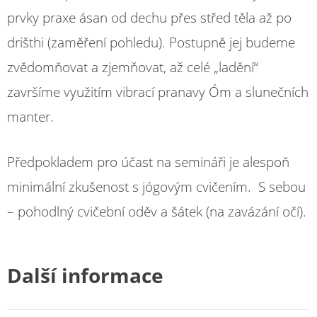
prvky praxe ásan od dechu přes střed těla až po
drišthi (zaměření pohledu). Postupně jej budeme
zvědomňovat a zjemňovat, až celé „ladění“
završíme využitím vibrací pranavy Óm a slunečních
manter.
Předpokladem pro účast na semináři je alespoň
minimální zkušenost s jógovým cvičením. S sebou
– pohodlný cvičební oděv a šátek (na zavázání očí).
Další informace