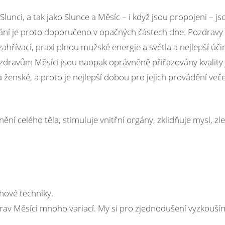
ci, a tak jako Slunce a Měsíc – i když jsou propojeni – jso
vání je proto doporučeno v opačných částech dne. Pozdravy 
ahřívací, praxi plnou mužské energie a světla a nejlepší úči
Pozdravům Měsíci jsou naopak oprávněně přiřazovány kvality 
í a ženské, a proto je nejlepší dobou pro jejich provádění veče
ní celého těla, stimuluje vnitřní orgány, zklidňuje mysl, zl
chové techniky.
drav Měsíci mnoho variací. My si pro zjednodušení vyzkouší