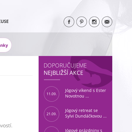
KUSE
ánky
DOPORUČUJEME
NEJBLIŽŠÍ AKCE
Jógový víkend s Ester
11.09.
Novotnou ...
Jógový retreat se
21.09.
Sylvi Dundáčkovou ...
vostí.
Jógové prázdniny s