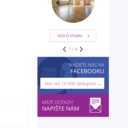
VÍCE O STUDIU
VÍCE O STUDIU
1
/
4
NAJDETE NÁS NA
FACEBOOKU
Více než 10 000 sledujících →
MÁTE DOTAZY?
NAPIŠTE NÁM