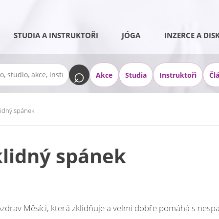
STUDIA A INSTRUKTOŘI
JÓGA
INZERCE A DIS
Akce
Studia
Instruktoři
Čl
lidný spánek
klidný spánek
drav Měsíci, která zklidňuje a velmi dobře pomáhá s nespa