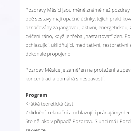
Pozdravy Měsíci jsou méně známé než pozdray Slun
obě sestavy mají opačné účinky. Jejich praktiko
označovány za jangovou, aktivní, energetickou, z
cvičení ráno, když je třeba „nastartovat“ den. 
ochlazující, uklidňující, meditativní, restorativn
dokonale propojeno.
Pozrdav Měsíce je zaměřen na protažení a zpevně
koncentraci a pomáhá s nespavostí.
Program
Krátká teoretická část
Zklidnění, relaxační a ochlazující pránajámy/de
Stejně jako v případě Pozdravu Slunci má i Poz
sekvence