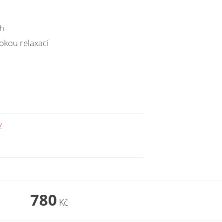
ch
kou relaxací
v
780
Kč