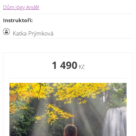
Dům jógy Anděl
Instruktoři:
Katka Prýmková
1 490
Kč