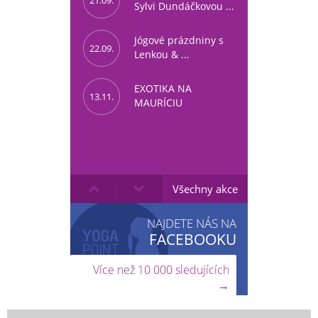
Sylvi Dundáčkovou ...
Jógové prázdniny s
22.09.
Lenkou & ...
EXOTIKA NA
13.11.
MAURÍCIU
Všechny akce
NAJDETE NÁS NA
FACEBOOKU
Více než 10 000 sledujících
→