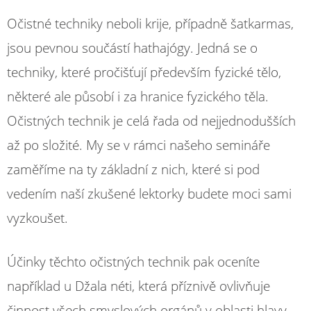
Očistné techniky neboli krije, případně šatkarmas,
jsou pevnou součástí hathajógy. Jedná se o
techniky, které pročišťují především fyzické tělo,
některé ale působí i za hranice fyzického těla.
Očistných technik je celá řada od nejjednodušších
až po složité. My se v rámci našeho semináře
zaměříme na ty základní z nich, které si pod
vedením naší zkušené lektorky budete moci sami
vyzkoušet.
Účinky těchto očistných technik pak oceníte
například u Džala néti, která příznivě ovlivňuje
činnost všech smyslových orgánů v oblasti hlavy.