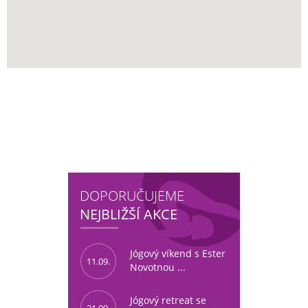
DOPORUČUJEME
NEJBLIŽŠÍ AKCE
Jógový víkend s Ester
11.09.
Novotnou ...
Jógový retreat se
21.09.