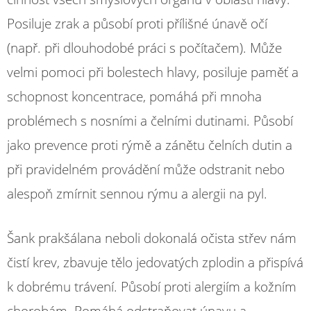
Posiluje zrak a působí proti přílišné únavě očí
(např. při dlouhodobé práci s počítačem). Může
velmi pomoci při bolestech hlavy, posiluje paměť a
schopnost koncentrace, pomáhá při mnoha
problémech s nosními a čelními dutinami. Působí
jako prevence proti rýmě a zánětu čelních dutin a
při pravidelném provádění může odstranit nebo
alespoň zmírnit sennou rýmu a alergii na pyl.
Šank prakšálana neboli dokonalá očista střev nám
čistí krev, zbavuje tělo jedovatých zplodin a přispívá
k dobrému trávení. Působí proti alergiím a kožním
chorobám. Pomáhá odstraňovat únavu a