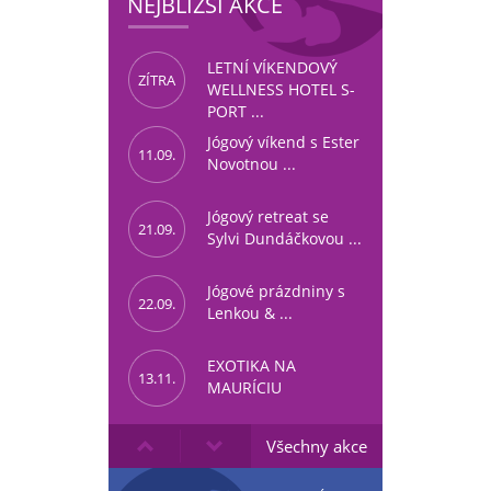
NEJBLIŽŠÍ AKCE
LETNÍ VÍKENDOVÝ
ZÍTRA
WELLNESS HOTEL S-
PORT ...
Jógový víkend s Ester
11.09.
Novotnou ...
Jógový retreat se
21.09.
Sylvi Dundáčkovou ...
Jógové prázdniny s
22.09.
Lenkou & ...
EXOTIKA NA
13.11.
MAURÍCIU
Všechny akce