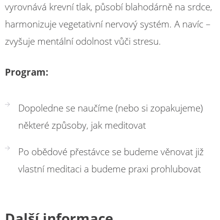
vyrovnává krevní tlak, působí blahodárně na srdce,
harmonizuje vegetativní nervový systém. A navíc –
zvyšuje mentální odolnost vůči stresu.
Program:
Dopoledne se naučíme (nebo si zopakujeme)
některé způsoby, jak meditovat
Po obědové přestávce se budeme věnovat již
vlastní meditaci a budeme praxi prohlubovat
Další informace